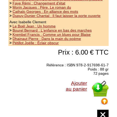
>
Faye Rémi : Changement d'état
>
Morin Jacques : Père. Le roman du
>
Cathalo Georges : En alliance des mots
Epuisé
>
Dupuy-Dunier Chantal : Il faut laisser la porte ouverte
Avec Isabelle Clement
Bloyet Christine : Etreinte
>
Le Boël Jean : Un homme
>
Bourel Bernard : L'enfance en bas des marches
Poésie - Prix des Trouvères des Lycéens 2008
>
Krembel Francis : Comme un blues pour Blaise
Le Prix des Trouvères des Lycéens 2008,
>
Dhainaut Pierre : Dans la main du poème
>
Pétillot Joëlle : Éclair obscur
organisé par Ecrit(s) du Nord, a été décerné à
Etreinte, recueil dont les jeunes jurés
Prix : 6.00 € TTC
soulignent le caractère bouleversant et
l'authenticité de l'écriture.
(suite)
Référence : ISBN 978-2-917698-61-7
Prix : 10.00 €
Poids : 88 gr
72 pages
Ajouter
au panier