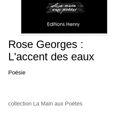
Rose Georges :
L'accent des eaux
Poésie
Gervais André : Quatre-vingt et une
reprises
collection La Main aux Poètes
Poésie - Coédition ECRITS DES FORGES
(Québec) quant à la théorie on ne s'étonnera