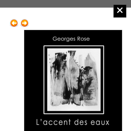
Éditions Henry
Menu principal :
2.Poésie