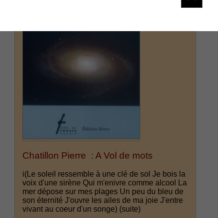
Chatillon Pierre : A Vol de mots
i(Le soleil ressemble à une clé de sol Je bois la
voix d'une sirène Qui m'enivre comme alcool La
mer dépose sur mes plages Un peu du bleu de
son éternité J'ouvre les ailes de ma joie J'entre
vivant au coeur d'un songe)
(suite)