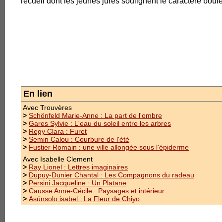
recueil dont les jeunes jurés soulignent le caractère boulev
2.Auteurs
Autrices, auteurs
Illustratrices et illustrateurs
Gervais 
reprises
En lien
3.Évènements
Poésie -
Avec Trouvères
(Québec) q
>
Schönfeld Marie-Anne : La part de l'ombre
1.Prix des Trouvères
donc pas 
>
Gares Sylvie : L'eau du soleil entre les arbres
d'autres 
>
Regy Clara : Furet
(suite)
2.Manifestations
>
Semin Calou : Courbure de l'été
>
Fustier Romain : une ville allongée sous l'épiderme
Prix : 10.
Avec Isabelle Clement
4.Contacts
>
Ray Lionel : Lettres imaginaires
>
Dupuy-Dunier Chantal : Les Compagnons du radeau
>
Persini Jacqueline : Un Platane
1.Manuscrits
>
Causse Anne-Cécile : Paysages et intérieur
>
Asúnsolo isabel : La Fleur de Chiyo
2.Confidentialité