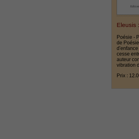
Eleusis 
Poésie - 
de Poésie 
d'enfance 
cesse ent
auteur con
vibration 
Prix : 12.