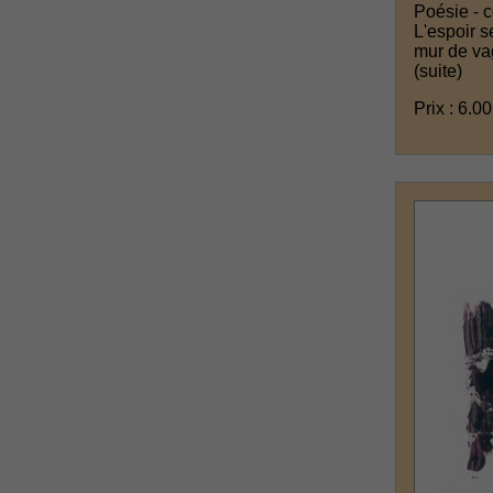
Poésie - 
L'espoir s
mur de va
(suite)
Prix : 6.00