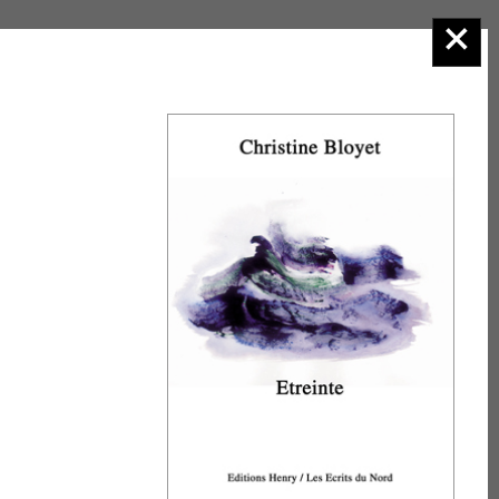
2.Poésie
Sur
l'agenda
Consulter la
rubrique
Manifestations
et
venez nous
retrouver dans
les salons du
livre et les
actions
auxquelles nous
participons. Nous
serons heureux
de vous