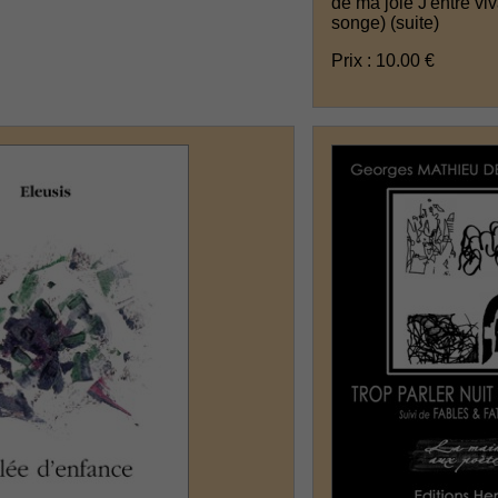
de ma joie J'entre vi
songe)
(suite)
Prix : 10.00 €