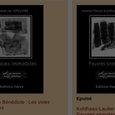
Epuisé
 Bénédicte : Les voies
es
Kohlhaas-Lautier 
Pauvres siranda