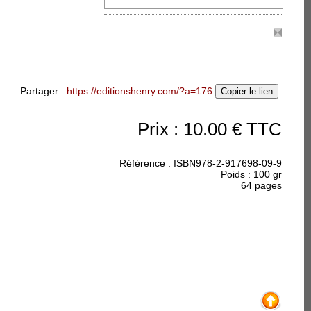
accueillir.
 Etreinte
Partager :
https://editionshenry.com/?a=176
Copier le lien
ouvères des Lycéens
ouvères des Lycéens
Prix : 10.00 € TTC
rit(s) du Nord, a été
ecueil dont les jeunes
aractère bouleversant et
Référence : ISBN978-2-917698-09-9
iture.
(suite)
Poids : 100 gr
64 pages