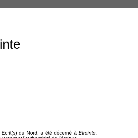
inte
 Ecrit(s) du Nord, a été décerné à
Etreinte
,