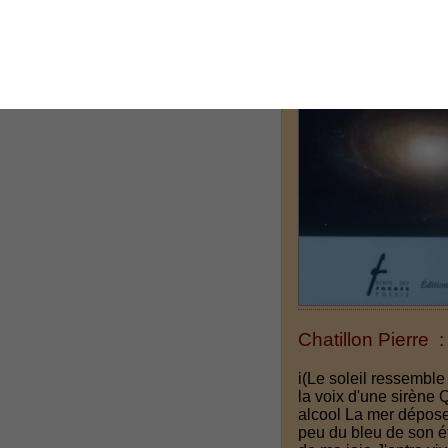
Chatillon Pierre 
i(Le soleil ressemble
la voix d'une sirène
alcool La mer dépos
peu du bleu de son ét