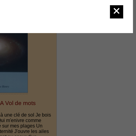
: A Vol de mots
 à une clé de sol Je bois
 Qui m'enivre comme
e sur mes plages Un
ernité J'ouvre les ailes