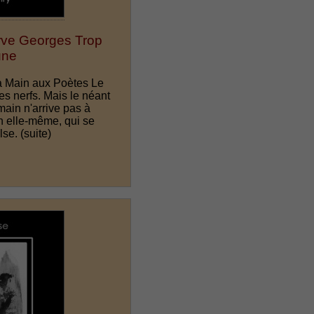
rve Georges Trop
une
La Main aux Poètes Le
es nerfs. Mais le néant
main n'arrive pas à
n elle-même, qui se
ulse.
(suite)