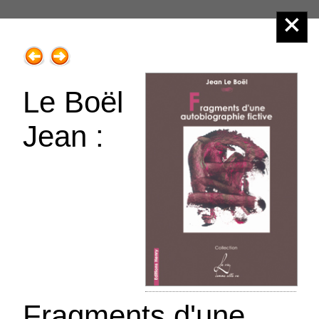
Éditions Henry
Le Boël
Jean :
Menu principal :
1.Romans, récits adultes
Fragments d'une