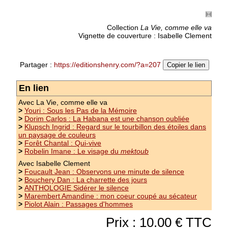
Collection
La Vie, comme elle va
Vignette de couverture : Isabelle Clement
Dujardin Nathalie : Un drôle de Jules
Partager :
https://editionshenry.com/?a=207
Copier le lien
roman - Collection : La Vie, comme elle va Il
renifla les chaussures du Japonais et parut
En lien
trouver l'odeur à son goût. Jules n'était pas
rancunier. Et avant que Léa ait eu le temps de
Avec La Vie, comme elle va
>
Youri : Sous les Pas de la Mémoire
dire quoi que ce soit, il se coucha de tout son
>
Dorim Carlos : La Habana est une chanson oubliée
long, puis...
(suite)
>
Klupsch Ingrid : Regard sur le tourbillon des étoiles dans
un paysage de couleurs
Prix : 10.00 €
>
Forêt Chantal : Qui-vive
>
Robelin Imane : Le visage du
mektoub
Avec Isabelle Clement
>
Foucault Jean : Observons une minute de silence
>
Bouchery Dan : La charrette des jours
>
ANTHOLOGIE Sidérer le silence
>
Marembert Amandine : mon coeur coupé au sécateur
>
Piolot Alain : Passages d'hommes
Prix : 10.00 € TTC