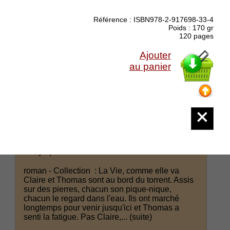
Référence : ISBN978-2-917698-33-4
Poids : 170 gr
120 pages
Ajouter
au panier
Chavent-Morel Marie-Agnès : Comme
toi, je pense à la lumière
roman - Collection : La Vie, comme elle va
Claire et Thomas sont au bord du torrent. Assis
sur des pierres, chacun son pique-nique,
chacun le regard dans l'eau. Ils ont marché
longtemps pour venir jusqu'ici et Thomas a
senti la fatigue. Pas Claire,...
(suite)