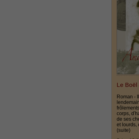
Le Boël
Roman - I
lendemain
frôlements
corps, d'
de ses che
et lourds,
(suite)