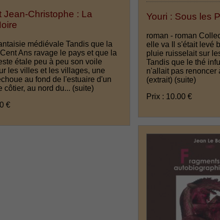
 Jean-Christophe : La
Youri : Sous les 
oire
roman - roman Collec
antaisie médiévale Tandis que la
elle va Il s'était levé
 Cent Ans ravage le pays et que la
pluie ruisselait sur l
ste étale peu à peu son voile
Tandis que le thé infu
r les villes et les villages, une
n'allait pas renoncer 
choue au fond de l'estuaire d'un
(extrait)
(suite)
e côtier, au nord du...
(suite)
Prix : 10.00 €
00 €