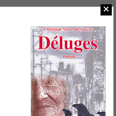
1.Romans, récits adultes
Sur
l'agenda
Consulter la
rubrique
Manifestations
et
venez nous
retrouver dans
les salons du
livre et les
actions
auxquelles nous
participons. Nous
serons heureux
de vous