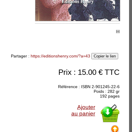
accueillir.
Partager :
https://editionshenry.com/?a=43
Copier le lien
Prix : 15.00 € TTC
Référence : ISBN 2-901245-22-6
Poids : 282 gr
192 pages
rie-Agnès :
se à la lumière
Ajouter
au panier
 La Vie, comme elle va
 au bord du torrent.
s, chacun son pique-
rd dans l'eau. Ils ont