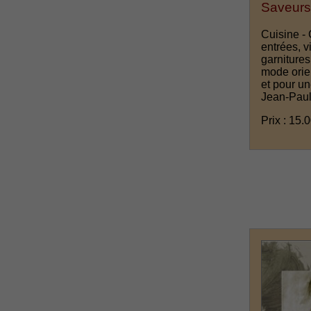
Saveurs
Cuisine - 
entrées, v
garnitures
mode orie
et pour u
Jean-Paul 
Prix : 15.