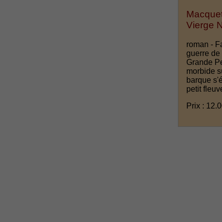
Macquet
Vierge N
roman - F
guerre de
Grande Pe
morbide su
barque s'é
petit fleuv
Prix : 12.