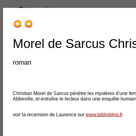
Éditions Henry
Morel de Sarcus Chris
roman
1.Livres & Collections
1.Romans, récits adultes
Christian Morel de Sarcus pénètre les mystères d'une fe
2.Poésie
Abbeville, et entraîne le lecteur dans une enquête humai
3.Jeune public
voir la recension de Laurence sur
www.biblioblog.fr
4.Régions de France
5.Traits très libres