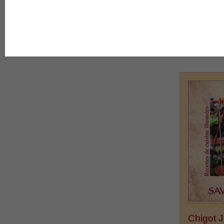
son long, 
3.Mentions Légales
Prix : 10.
Chigot J