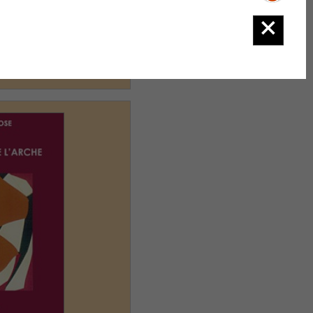
 venir jusqu'ici et
gue. Pas Claire,...