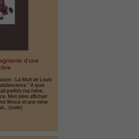
ragments d'une
ctive
aison : La Mort de Louis
'adolescence " A quoi
it parfois ma mère,
ce. Mon père affichait
rire féroce et une mine
it...
(suite)