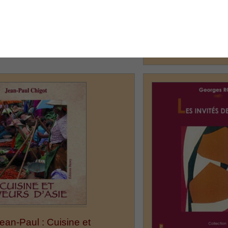
puis...
(suite)
marché longtemps pour
Thomas a senti la fati
00 €
(suite)
Prix : 10.00 €
ean-Paul : Cuisine et