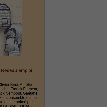
e - Réseau emploi
vier Birot, Aurélie
uiche, Franck Flament,
anck Nempont, Gaétane
k ont ensemble écrit ce
'un atelier animé par
n Le Boël...
(suite)