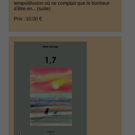
temps/illusion où ne comptait que le bonheur
d'être en...
(suite)
Prix : 10.00 €