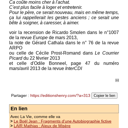
Ca coûte moins cher à l'achat.
C'est plus facile à loger et entretenir.
Pour le père, ce serait nouveau, mais en même temps,
ça lui rappellerait les gestes anciens ; ce serait une
bête à soigner, à caresser, à aimer.
Epuisé
voir la recension de Ricardo Smolen dans le n°1007
de la revue
Europe
de mars 2013,
Le Boël Jean : La mère patrie
la note de Gérard Cathala dans le n° 76 de la revue
ARPO
Fragments d'une autobiographie fictive (2) - Un
ou celle de Cécile Prost-Romand dans
Le Courrier
jour le corps lâche. Très vite, on sait que ce
Picard
du 22 février 2013
n'est pas un accident, que rien ne se remettra.
et celle d'Odile Bonneel, page 47 du numéro
voir la recension de Michel Baglin sur le site
mars/avril 2013 de la revue
InterCDI
Texture : ...
(suite)
Prix : 10.00 €
Partager :
https://editionshenry.com/?a=313
Copier le lien
En lien
Avec La Vie, comme elle va
>
Le Boël Jean : Fragments d'une Autobiographie fictive
>
LAIR Mathias : Aïeux de Misère