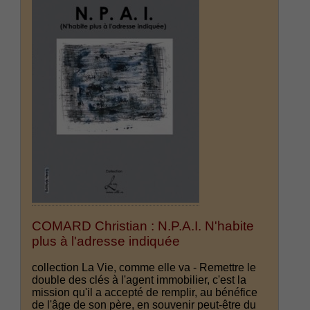
COMARD Christian : N.P.A.I. N'habite
plus à l'adresse indiquée
collection La Vie, comme elle va - Remettre le
double des clés à l'agent immobilier, c'est la
mission qu'il a accepté de remplir, au bénéfice
de l'âge de son père, en souvenir peut-être du