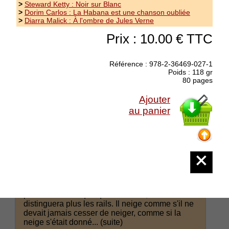
>
Steward Ketty : Noir sur Blanc
>
Dorim Carlos : La Habana est une chanson oubliée
>
Diarra Malick : À l'ombre de Jules Verne
Prix : 10.00 € TTC
Référence : 978-2-36469-027-1
Poids : 118 gr
80 pages
Ajouter
au panier
Flory Emmanuel : Une chambre sous
la neige
collection La Vie, comme elle va - Il neige
encore. À gros flocons. Quinze centimètres,
peut-être. Dans quelques minutes, on ne
distinguera plus les rails. Il neige comme s'il ne
devait jamais cesser de neiger, comme si la
neige s'était donné...
(suite)