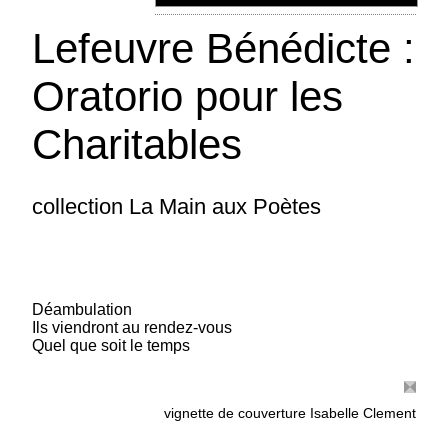
Lefeuvre Bénédicte :
Oratorio pour les
Charitables
collection La Main aux Poètes
Déambulation
Ils viendront au rendez-vous
Quel que soit le temps
Longchamps Renaud : Utopies
coédition avec les Ecrits des Forges (Québec) -
vignette de couverture Isabelle Clement
Utopies est le deuxième volet de la trilogie
Visions. A l'aube nous voyons à l'éveil des êtres