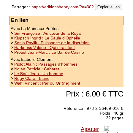
imparfaits qui ne veulent plus se laisser dévorer
Partager :
https://editionshenry.com/?a=302
par la réalité
(suite)
Copier le lien
Prix : 10.00 €
En lien
Avec La Main aux Poètes
>
Siri Françoise : Au cœur de la Roya
>
Klupsch Ingrid : Le Saule d'Ophélie
>
Sonia Pavlik : Puissance de la discrétion
>
Harkness Valérie : Qui dirait tout
>
Proust Jean-Marc : Le Bar de Casino
Avec Isabelle Clement
>
Piolot Alain : Passages d'hommes
>
Nolan Patricia : Cabaret
>
Le Boël Jean : Un homme
>
Regy Clara : Blanc
>
Wahl Vincent : Par où Or (ne) ment
Prix : 6.00 € TTC
Référence : 978-2-36469-016-5
Poids : 46 gr
32 pages
Ajouter