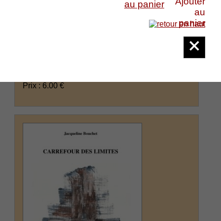
au panier
Lefeuvre Bénédicte : Oratorio pour les
Charitables
collection La Main aux Poètes - Déambulation
Ils viendront au rendez-vous Quel que soit le
temps
(suite)
Prix : 6.00 €