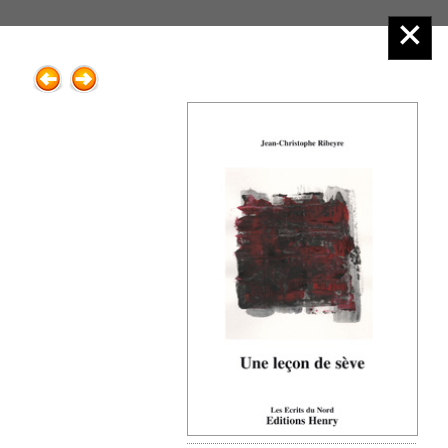
Éditions Henry
Menu principal :
2.Poésie