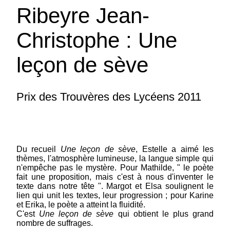
Ribeyre Jean-
Christophe : Une
leçon de sève
Prix des Trouvères des Lycéens 2011
Du recueil
Une leçon de sève
, Estelle a aimé les
thèmes, l'atmosphère lumineuse, la langue simple qui
n'empêche pas le mystère. Pour Mathilde, " le poète
fait une proposition, mais c'est à nous d'inventer le
Longchamps Renaud : Utopies
texte dans notre tête ". Margot et Elsa soulignent le
lien qui unit les textes, leur progression ; pour Karine
et Erika, le poète a atteint la fluidité.
coédition avec les Ecrits des Forges (Québec) -
C'est
Une leçon de sève
qui obtient le plus grand
Utopies est le deuxième volet de la trilogie
nombre de suffrages.
Visions. A l'aube nous voyons à l'éveil des êtres