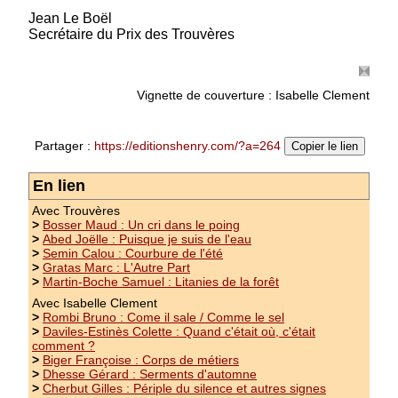
imparfaits qui ne veulent plus se laisser dévorer
Jean Le Boël
par la réalité
(suite)
Secrétaire du Prix des Trouvères
Prix : 10.00 €
Vignette de couverture : Isabelle Clement
Partager :
https://editionshenry.com/?a=264
Copier le lien
En lien
Avec Trouvères
>
Bosser Maud : Un cri dans le poing
>
Abed Joëlle : Puisque je suis de l'eau
>
Semin Calou : Courbure de l'été
>
Gratas Marc : L'Autre Part
>
Martin-Boche Samuel : Litanies de la forêt
Avec Isabelle Clement
>
Rombi Bruno : Come il sale / Comme le sel
>
Daviles-Estinès Colette : Quand c'était où, c'était
comment ?
>
Biger Françoise : Corps de métiers
>
Dhesse Gérard : Serments d'automne
>
Cherbut Gilles : Périple du silence et autres signes