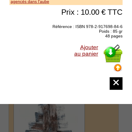
agencés dans l'aube
Prix : 10.00 € TTC
Lefeuvre Bénédicte : Oratorio pour les
Charitables
Référence : ISBN 978-2-917698-84-6
collection La Main aux Poètes - Déambulation
Poids : 85 gr
Ils viendront au rendez-vous Quel que soit le
48 pages
temps
(suite)
Ajouter
Prix : 6.00 €
au panier