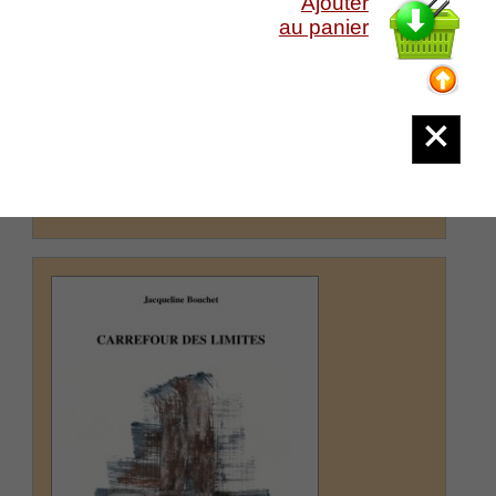
Ajouter
au panier
Lefeuvre Bénédicte : Oratorio pour les
Charitables
collection La Main aux Poètes - Déambulation
Ils viendront au rendez-vous Quel que soit le
temps
(suite)
Prix : 6.00 €