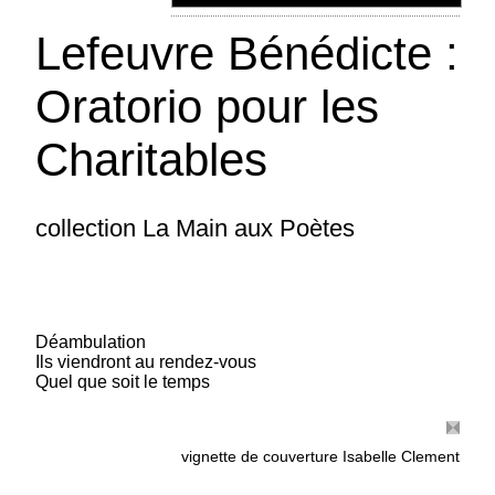
Lefeuvre Bénédicte :
Oratorio pour les
Charitables
collection La Main aux Poètes
Déambulation
Ils viendront au rendez-vous
Quel que soit le temps
Longchamps Renaud : Utopies
coédition avec les Ecrits des Forges (Québec) -
vignette de couverture Isabelle Clement
Utopies est le deuxième volet de la trilogie
Visions. A l'aube nous voyons à l'éveil des êtres