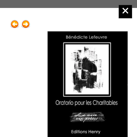
Éditions Henry
Menu principal :
2.Poésie