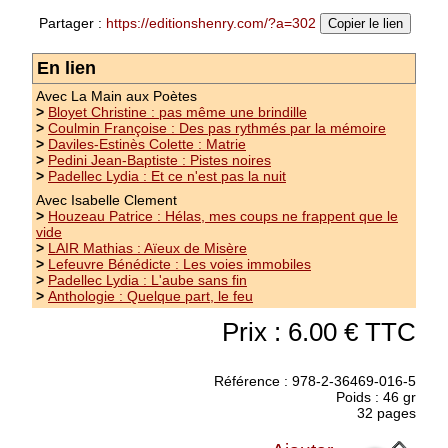
imparfaits qui ne veulent plus se laisser dévorer
Partager :
https://editionshenry.com/?a=302
par la réalité
(suite)
Copier le lien
Prix : 10.00 €
En lien
Avec La Main aux Poètes
>
Bloyet Christine : pas même une brindille
>
Coulmin Françoise : Des pas rythmés par la mémoire
>
Daviles-Estinès Colette : Matrie
>
Pedini Jean-Baptiste : Pistes noires
>
Padellec Lydia : Et ce n'est pas la nuit
Avec Isabelle Clement
>
Houzeau Patrice : Hélas, mes coups ne frappent que le
vide
>
LAIR Mathias : Aïeux de Misère
>
Lefeuvre Bénédicte : Les voies immobiles
>
Padellec Lydia : L'aube sans fin
>
Anthologie : Quelque part, le feu
Prix : 6.00 € TTC
Référence : 978-2-36469-016-5
Poids : 46 gr
32 pages