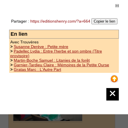
Palmarès du Prix des Trouvères 2007
Partager :
https://editionshenry.com/?a=664
Copier le lien
Palmarès et manifestation du 13 octobre 2007 -
Lauréat : Romain Fustier Les manuscrits
finalistes du Prix des Trouvères 2007 ont été les
En lien
suivants : Comme va l'enfance à l'eau de Fadila
Avec Trouvères
Baha Etreinte de Christine Bloyet Et si le ciel
>
Susanne Derève : Petite mère
aigu de...
(suite)
>
Padellec Lydia : Entre l'herbe et son ombre (Titre
provisoire)
>
Martin-Boche Samuel : Litanies de la forêt
>
Garnier-Tardieu Claire : Mémoires de la Petite Ourse
>
Gratas Marc : L'Autre Part