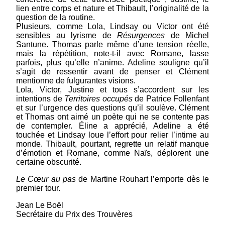
choisi par les jurés lycéens 2026 du
lien entre corps et nature et Thibault, l’originalité de la
question de la routine.
Prix des Trouvères
Plusieurs, comme Lola, Lindsay ou Victor ont été
sensibles au lyrisme de
Résurgences
de Michel
Un jury souverain Ce mardi 10 février 2026, les
Santune. Thomas parle même d’une tension réelle,
locaux de la bientôt centenaire Maison de
mais la répétition, note-t-il avec Romane, lasse
Poésie, en l’Hôtel Émile Blémont, rue Ballu, à
parfois, plus qu’elle n’anime. Adeline souligne qu’il
Paris, accueillent les jurés lycéens du Prix des
s’agit de ressentir avant de penser et Clément
Trouvères et leurs professeurs. Éline, Lola...
mentionne de fulgurantes visions.
(suite)
Lola, Victor, Justine et tous s’accordent sur les
intentions de
Territoires occupés
de Patrice Follenfant
et sur l’urgence des questions qu’il soulève. Clément
et Thomas ont aimé un poète qui ne se contente pas
de contempler. Éline a apprécié, Adeline a été
Palmarès 2023 Trouvères
touchée et Lindsay loue l’effort pour relier l’intime au
monde. Thibault, pourtant, regrette un relatif manque
d’émotion et Romane, comme Naïs, déplorent une
La Ville du Touquet-Paris-Plage organise un
certaine obscurité.
prix de poésie, en collaboration avec Écris du
Nord. Ce prix est doté par le conseil municipal
Le Cœur au pas
de Martine Rouhart l’emporte dès le
pour l’édition des manuscrits primés. Les
premier tour.
manuscrits finalistes du Prix des...
(suite)
Jean Le Boël
Secrétaire du Prix des Trouvères