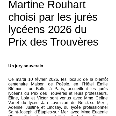
Martine Rouhart
Grand Prix de Poésie de la Ville du Touquet -
choisi par les jurés
en partenariat avec Écris du Nord et avec la
Maison de Poésie – Fondation Émile Blémont
de Paris PRIX DES TROUVÈRES 2027-2028
lycéens 2026 du
Grand Prix de Poésie de la Ville du Touquet en
partenariat avec...
(suite)
Prix des Trouvères
Un jury souverain
Ce mardi 10 février 2026, les locaux de la bientôt
centenaire Maison de Poésie, en l’Hôtel Émile
Blémont, rue Ballu, à Paris, accueillent les jurés
lycéens du Prix des Trouvères et leurs professeurs.
Éline, Lola et Victor sont venus avec Mme Céline
Varlet du lycée Jan Lavezzari de Berck-sur-Mer ;
Adeline, Justine et Lindsay, du lycée professionnel
Saint-Joseph d’Étaples-sur Mer, avec Mme Eugénie