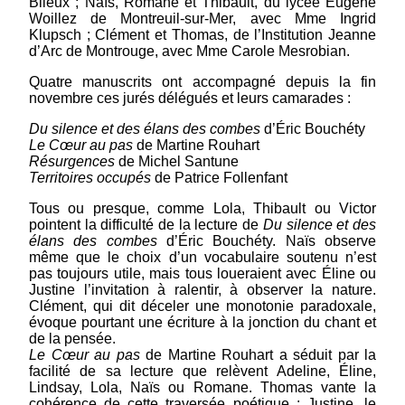
Blieux ; Naïs, Romane et Thibault, du lycée Eugène
Eleusis
Woillez de Montreuil-sur-Mer, avec Mme Ingrid
Klupsch ; Clément et Thomas, de l’Institution Jeanne
d’Arc de Montrouge, avec Mme Carole Mesrobian.
lauréate du Trouvères 2006 - Eleusis est née en
1975 à Clermont-Ferrand. Elle a obtenu en
Quatre manuscrits ont accompagné depuis la fin
2003 le Prix de la Vocation de la Fondation
novembre ces jurés délégués et leurs camarades :
Marcel Bleustein-Blanchet pour Le front contre
le temps (éd. Cheyne). Criblée d'enfance,
Du silence et des élans des combes
d’Éric Bouchéty
récompensé par le...
(suite)
Le Cœur au pas
de Martine Rouhart
Résurgences
de Michel Santune
Territoires occupés
de Patrice Follenfant
Tous ou presque, comme Lola, Thibault ou Victor
pointent la difficulté de la lecture de
Du silence et des
élans des combes
d’Éric Bouchéty. Naïs observe
même que le choix d’un vocabulaire soutenu n’est
pas toujours utile, mais tous loueraient avec Éline ou
Justine l’invitation à ralentir, à observer la nature.
Clément, qui dit déceler une monotonie paradoxale,
évoque pourtant une écriture à la jonction du chant et
de la pensée.
Le Cœur au pas
de Martine Rouhart a séduit par la
facilité de sa lecture que relèvent Adeline, Éline,
Lindsay, Lola, Naïs ou Romane. Thomas vante la
Le Cœur au pas de Martine Rouhart
cohérence de cette traversée poétique ; Justine, le