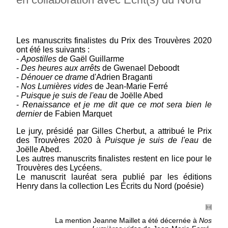
Grand Prix de Poésie de la Ville du Touquet -
en partenariat avec Écris du Nord et avec la
Maison de Poésie – Fondation Émile Blémont
Les manuscrits finalistes du Prix des Trouvères 2020
de Paris PRIX DES TROUVÈRES 2027-2028
ont été les suivants :
Grand Prix de Poésie de la Ville du Touquet en
-
Apostilles
de Gaël Guillarme
partenariat avec...
(suite)
-
Des heures aux arrêts
de Gwenael Deboodt
-
Dénouer ce drame
d'Adrien Braganti
-
Nos Lumières vides
de Jean-Marie Ferré
-
Puisque je suis de l'eau
de Joëlle Abed
-
Renaissance et je me dit que ce mot sera bien le
dernier
de Fabien Marquet
Le jury, présidé par Gilles Cherbut, a attribué le Prix
des Trouvères 2020 à
Puisque je suis de l'eau
de
Joëlle Abed.
Les autres manuscrits finalistes restent en lice pour le
Trouvères des Lycéens.
Le manuscrit lauréat sera publié par les éditions
Henry dans la collection Les Écrits du Nord (poésie)
La mention Jeanne Maillet a été décernée à
Nos