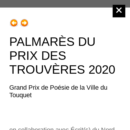
Éditions Henry
PALMARÈS DU
PRIX DES
Menu principal :
TROUVÈRES 2020
Grand Prix de Poésie de la Ville du
Touquet
1.Prix des Trouvères
Nouveauté
PRIX DES TROUVÈRES 2027-2028
en collaboration avec Écrit(s) du Nord