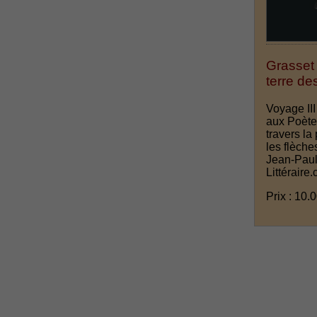
Grasset 
terre d
Voyage III
aux Poète
travers la
les flèche
Jean-Paul
Littéraire.
Prix : 10.