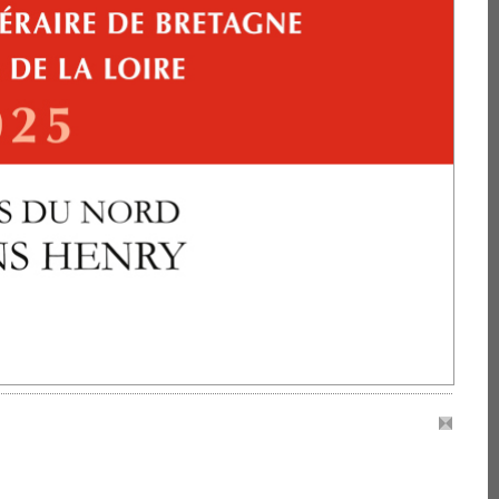
45-46
par Jean Le Boël p. 3
ic p. 8 Anne Barbusse
 p. 18 Kenzy Dib p. 23
hilippe Fumery p. 26