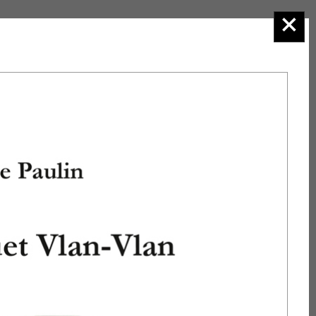
2.Poésie
Sur
l'agenda
Consulter la
rubrique
Manifestations
et
venez nous
retrouver dans
les salons du
livre et les
actions
auxquelles nous
participons. Nous
serons heureux
de vous