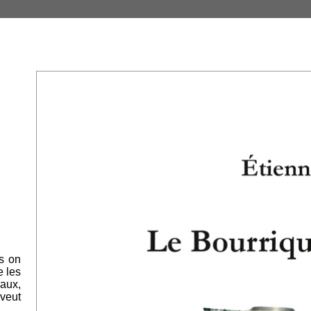
rs on
e les
eaux,
 veut