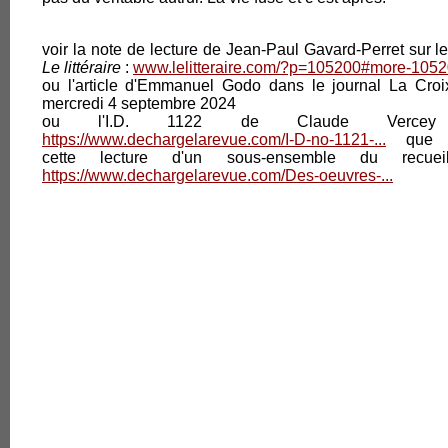
2.Auteurs
voir la note de lecture de Jean-Paul Gavard-Perret sur le
Le littéraire
:
www.lelitteraire.com/?p=105200#more-105
François
ou l'article d'Emmanuel Godo dans le journal La Croi
Autrices, auteurs
mercredi 4 septembre 2024
suivi de L
ou l'I.D. 1122 de Claude Verce
Illustratrices et illustrateurs
Main aux 
https://www.dechargelarevue.com/I-D-no-1121-...
que s
marins pèr
cette lecture d'un sous-ensemble du recue
longue vu
https://www.dechargelarevue.com/Des-oeuvres-...
3.Évènements
leurs vach
frissonne 
1.Prix des Trouvères
Prix : 10.
2.Manifestations
4.Contacts
1.Manuscrits
2.Confidentialité