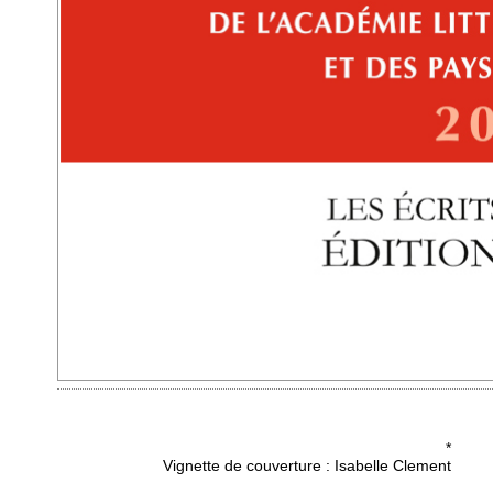
Écrit(s) du Nord 
 Luce : L'un de l'autre
Sommaire Au lecteur 
, l'absent - Collection La Main aux
POÈMES Sabine Alic
avait-t-il reconnu d’elle en lui ?
p. 11 Christian Curtil
ée de mouette un contraste de
Valérie Durif p. 25 P
u’avait-t-elle reconnu de lui en
Julie...
(suite)
regard d’un tableau le gris d’une
 ...
(suite)
Prix : 15.00 €
*
00 €
Vignette de couverture : Isabelle Clement