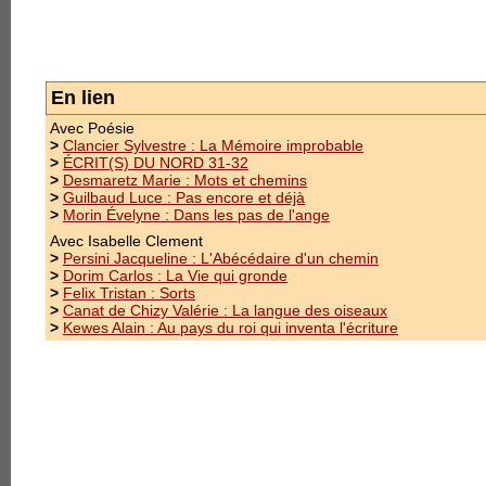
En lien
Avec Poésie
>
Clancier Sylvestre : La Mémoire improbable
>
ÉCRIT(S) DU NORD 31-32
>
Desmaretz Marie : Mots et chemins
>
Guilbaud Luce : Pas encore et déjà
>
Morin Évelyne : Dans les pas de l'ange
Avec Isabelle Clement
>
Persini Jacqueline : L'Abécédaire d'un chemin
>
Dorim Carlos : La Vie qui gronde
>
Felix Tristan : Sorts
>
Canat de Chizy Valérie : La langue des oiseaux
>
Kewes Alain : Au pays du roi qui inventa l'écriture