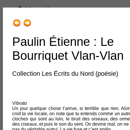
Éditions Henry
Paulin Étienne : Le
Bourriquet Vlan-Vlan
1.Livres & Collections
Collection Les Écrits du Nord (poésie)
1.Romans, récits adultes
2.Poésie
Vibrato
3.Jeune public
Un jour quelque chose t’arrive, si terrible que rien. Alo
croit ta vie locale, on note que tu entends comme un autr
4.Régions de France
cloches qui sont au loin, le bruit des oiseaux, des orm
des ciseaux, et puis le son du vent. On devine mal, on ne
5.Traits très libres
pas du véritable autrui. La vie fuse et c’est après.