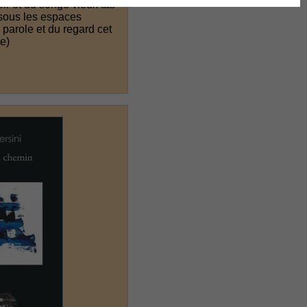
oir et du songe vieux tas
sous les espaces
parole et du regard cet
te)