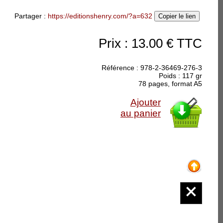
Partager :
https://editionshenry.com/?a=632
Copier le lien
Prix : 13.00 € TTC
Référence : 978-2-36469-276-3
Poids : 117 gr
78 pages, format A5
Ajouter
au panier
lente lumière
ésie - Instants