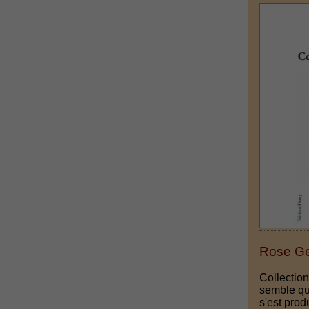
Rose Geo
Collection
semble que
s'est prod