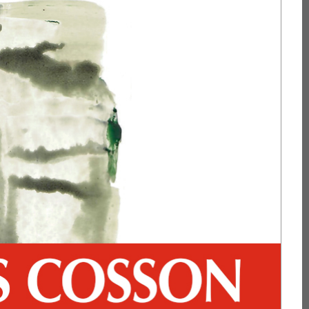
accueillir.
vide
024 - Préface de Dr
 est bien monté à bord,
v Jerry, deuxième
Métellus, comme il le dit
e partie d’une aventure
.
(suite)