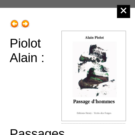
Éditions Henry
Piolot
Alain :
Menu principal :
2.Poésie
Passages