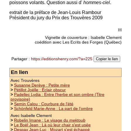
poissons volants. Question aussi d'
hommes-ciel
.
Prix : 10.00 €
extrait de la préface de Jean-Louis Rambour
Président du jury du Prix des Trouvères 2009
Vignette de couverture : Isabelle Clement
coédition avec Les Ecrits des Forges (Québec)
Partager :
https://editionshenry.com/?a=225
Copier le lien
En lien
Avec Trouvères
>
Susanne Derève : Petite mère
>
Pétillot Joëlle : Éclair obscur
>
Padellec Lydia : Entre l'herbe et son ombre (Titre
provisoire)
>
Semin Calou : Courbure de l'été
>
Schönfeld Marie-Anne : La part de l'ombre
Avec Isabelle Clement
>
Robelin Imane : Le visage du
mektoub
>
Le Boël Jean : Là où leur chair s'est usée
>
Despax Jean-Luc : Mozart s'est échappé