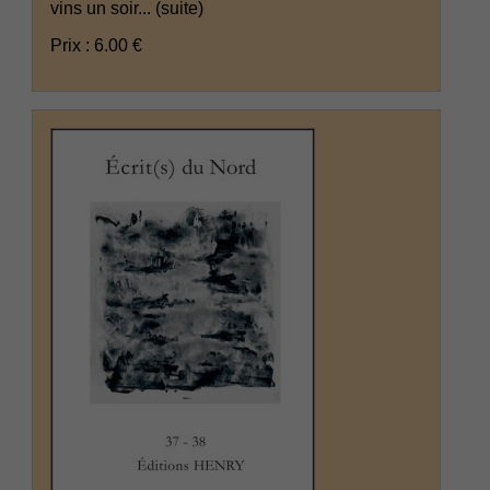
vins un soir...
(suite)
Prix : 6.00 €