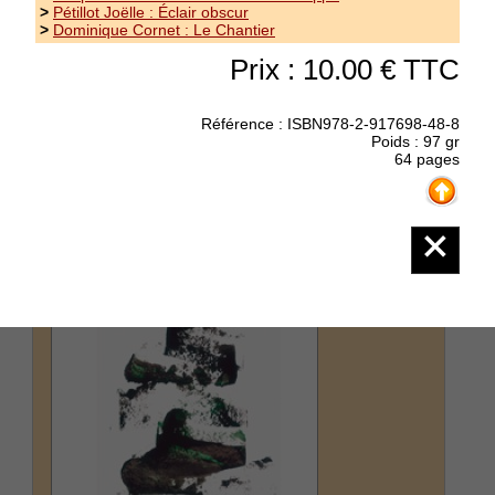
>
Pétillot Joëlle : Éclair obscur
Regy Clara : Blanc
>
Dominique Cornet : Le Chantier
Prix : 10.00 € TTC
collection Les Écrits du nord poésie - les
fantômes ont parfois la force qui nous manque
moi je n'ai pas encore celle de te nommer...
Référence : ISBN978-2-917698-48-8
(suite)
Poids : 97 gr
64 pages
Prix : 12.00 €