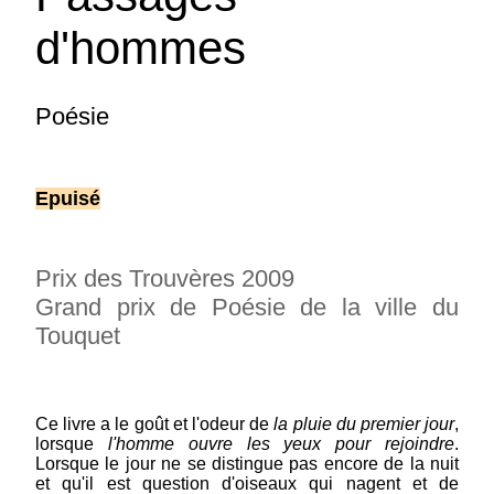
d'hommes
Poésie
Epuisé
Prix des Trouvères 2009
Grand prix de Poésie de la ville du
Touquet
Cathalo Georges : En alliance des
mots
Ce livre a le goût et l'odeur de
la pluie du premier jour
,
collection La Main aux Poètes - elle rit elle rit
lorsque
l'homme ouvre les yeux pour rejoindre
.
elle rit et elle laisse le vent jouer avec son
Lorsque le jour ne se distingue pas encore de la nuit
chemisier Lire l'Itinéraire de Délestage n°1032,
et qu'il est question d'oiseaux qui nagent et de
du 4 mars 2023, par Claude Vercey :...
(suite)