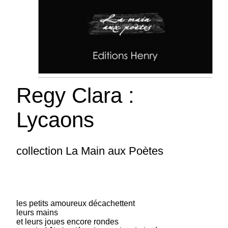
Regy Clara :
Lycaons
collection La Main aux Poètes
Padellec Lydia : Poètes (Une
anthologie particulière)
collection La Main aux poètes - Lydia Padellec
a bénéficié d'une Bourse du CNL pour l'écriture
les petits amoureux décachettent
de cet ouvrage Lire un poème, c'est comme une
leurs mains
rencontre inattendue, aller vers cet autre
et leurs joues encore rondes
différent, à la fois étranger et pourtant...
(suite)