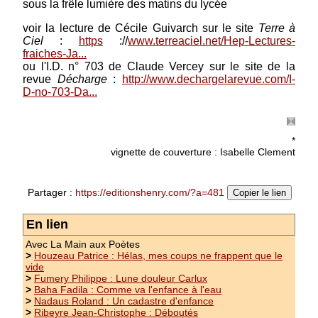
sous la frêle lumière des matins du lycée
Prix : 8.00 €
voir la lecture de Cécile Guivarch sur le site
Terre à
Ciel
:
https
://
www.terreaciel.net/Hep-Lectures-
fraiches-Ja...
ou l'I.D. n° 703 de Claude Vercey sur le site de la
revue
Décharge
:
http://www.dechargelarevue.com/I-
D-no-703-Da...
*
vignette de couverture : Isabelle Clement
Partager :
https://editionshenry.com/?a=481
Copier le lien
En lien
Avec La Main aux Poètes
>
Houzeau Patrice : Hélas, mes coups ne frappent que le
vide
>
Fumery Philippe : Lune douleur Carlux
>
Baha Fadila : Comme va l'enfance à l'eau
>
Nadaus Roland : Un cadastre d'enfance
>
Ribeyre Jean-Christophe : Déboutés