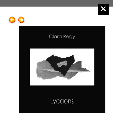
Éditions Henry
Menu principal :
2.Poésie