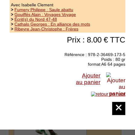
Avec Isabelle Clement
>
Fumery Philippe : Saule abattu
Thévenet Colette : Au nom du père,
>
Gouiffès Alain : Voyages Voyage
des groseilles et des alouettes
>
Écrit(s) du Nord 47-48
>
Cathalo Georges : En alliance des mots
>
Ribeyre Jean-Christophe : Frères
collection Les Écrits du Nord - Prix des
Trouvères 2017 Grand Prix de Poésie de la
Prix : 8.00 € TTC
Ville du Touquet Dans tout cela un charme qui
insiste et qui dure, auquel je suis
singulièrement sensible. " Il y a toujours un
Référence : 978-2-36469-173-5
château adossé à l'enfance ",...
(suite)
Poids : 80 gr
format A6 64 pages
Prix : 10.00 €
Ajouter
au panier