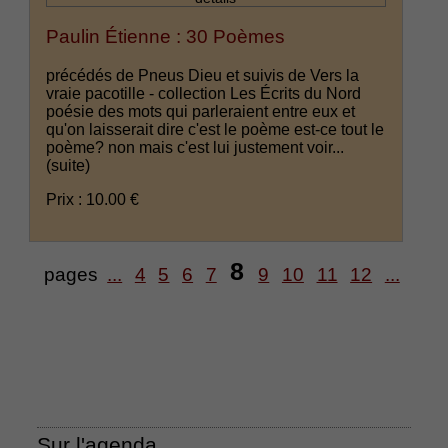
Paulin Étienne : 30 Poèmes
précédés de Pneus Dieu et suivis de Vers la
vraie pacotille - collection Les Écrits du Nord
poésie des mots qui parleraient entre eux et
qu'on laisserait dire c'est le poème est-ce tout le
poème? non mais c'est lui justement voir...
(suite)
Prix : 10.00 €
8
pages
...
4
5
6
7
9
10
11
12
...
Sur l'agenda