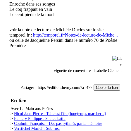
particulière)
Enroché dans ses songes
Le coq frappait en vain
collection La Main aux poètes - Lydia Padellec a
Le cent-pieds de la mort
bénéficié d'une Bourse du CNL pour l'écriture de cet
ouvrage Lire un poème, c'est comme une rencontre
inattendue, aller vers cet autre différent, à la fois
voir la note de lecture de Michèle Duclos sur le site
étranger et pourtant...
(suite)
temporel.fr :
http://temporel.fr/Notes-de-lecture-de-Miche...
ou celle de Jacqueline Persini dans le numéro 70 de Poésie
Prix : 8.00 €
Première
*
vignette de couverture : Isabelle Clement
Thévenet Colette : Au nom du père, des
groseilles et des alouettes
Partager :
https://editionshenry.com/?a=477
Copier le lien
collection Les Écrits du Nord - Prix des Trouvères
En lien
2017 Grand Prix de Poésie de la Ville du Touquet
Avec La Main aux Poètes
Dans tout cela un charme qui insiste et qui dure,
>
Nicol Jean-Pierre : Telle est l'île (longtemps marcher 2)
auquel je suis singulièrement sensible. " Il y a
>
Fumery Philippe : Saule abattu
toujours un château adossé à l'enfance ",...
(suite)
>
Coulmin Françoise : Des pas rythmés par la mémoire
>
Verstichel Muriel : Sub rosa
Prix : 10.00 €