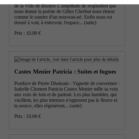
collection Les Écrits du Nord - Grand Prix de Poésie
de la Ville de Béziers L'amplitude de respiration que
nous donne la poésie de Gilles Cherbut nous émeut
comme le sourire d'un nouveau-né. Enfin nous est
donné à voir, à entrevoir, l'espace...
(suite)
Prix : 10.00 €
Castex Menier Patricia : Suites et fugues
Postface de Pierre Dhainaut - Vignette de couverture :
Isabelle Clement Patricia Castex Menier mêle sa voix
aux voix de loin et de partout. Les plus humbles, qui
vacillent, les plus intenses n'opposent pas le fleuve et
la source, elles régénèrent...
(suite)
Prix : 10.00 €