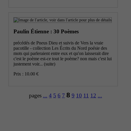
Paulin Étienne : 30 Poèmes
précédés de Pneus Dieu et suivis de Vers la vraie
pacotille - collection Les Écrits du Nord poésie des
mots qui parleraient entre eux et qu'on laisserait dire
c'est le poème est-ce tout le poème? non mais c'est lui
justement voir...
(suite)
Prix : 10.00 €
8
pages
...
4
5
6
7
9
10
11
12
...