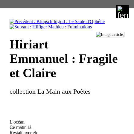
Éditions Henry
Hiriart
Emmanuel : Fragile
Menu principal :
et Claire
collection La Main aux Poètes
2.Poésie
L'océan
Ce matin-là
Padellec Lydia : Poètes (Une anthologie
Restait aveugle