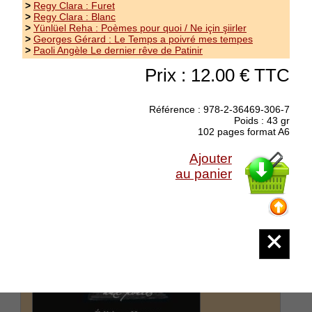
l’arbre mort il s’est griffé il s’est blessé en...
>
Regy Clara : Furet
(suite)
>
Regy Clara : Blanc
>
Yünlüel Reha : Poèmes pour quoi / Ne için şiirler
Prix : 10.00 €
>
Georges Gérard : Le Temps a poivré mes tempes
>
Paoli Angèle Le dernier rêve de Patinir
Prix : 12.00 € TTC
Référence : 978-2-36469-306-7
Poids : 43 gr
102 pages format A6
Ajouter
au panier