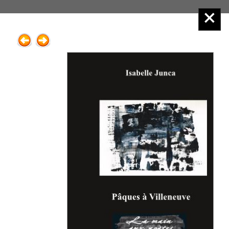
Éditions Henry
Menu principal :
2.Poésie