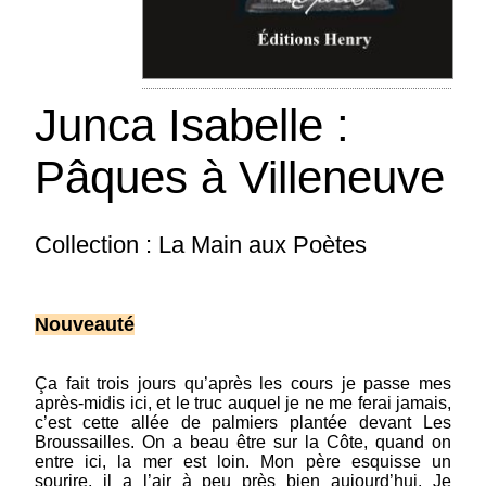
Junca Isabelle :
le souffle même
Pâques à Villeneuve
anthologie franco-iranienne bilingue traduction
Saïdehsadat Seyed Kaboli - avec des textes de
Nima Youshij, Ahmad Shamlou, Mehdi Akhavan
Collection : La Main aux Poètes
Sales, Forough Farrokzad, Sohrab Sepehri,
Bijan Elahi, Yadollah Royaee, Hushang
Ebtehaj, Parvin Etesami, Simin...
(suite)
Nouveauté
Prix : 19.00 €
Ça fait trois jours qu’après les cours je passe mes
après-midis ici, et le truc auquel je ne me ferai jamais,
c’est cette allée de palmiers plantée devant Les
Broussailles. On a beau être sur la Côte, quand on
entre ici, la mer est loin. Mon père esquisse un
sourire, il a l’air à peu près bien aujourd’hui. Je