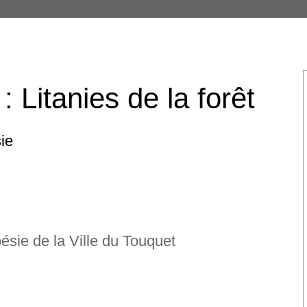
 Litanies de la forêt
ie
sie de la Ville du Touquet
fle même
 franco-iranienne bilingue
n Saïdehsadat Seyed Kaboli - avec
s de Nima Youshij, Ahmad