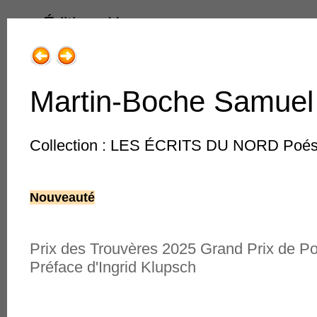
Éditions Henry
Martin-Boche Samuel :
Collection : LES ÉCRITS DU NORD Poés
1.Livres & Collections
Nouveauté
1.Romans, récits adultes
2.Poésie
Prix des Trouvères 2025 Grand Prix de Poé
3.Jeune public
le souf
Préface d'Ingrid Klupsch
4.Régions de France
anthologie
traductio
des texte
5.Traits très libres