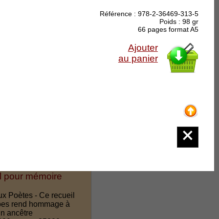
Référence : 978-2-36469-313-5
Poids : 98 gr
66 pages format A5
Ajouter
au panier
 Carole Augay-Rallet
ture Les Écrits de la
al pour mémoire
ux Poètes - Ce recueil
pes rend hommage à
in ancêtre