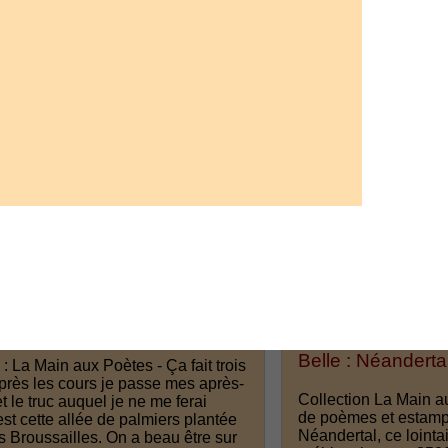
Nouveauté
té
Quintreau Maria,
abelle : Pâques à Villeneuve
et l'atelier d'écri
Belle : Néandert
 : La Main aux Poètes - Ça fait trois
près les cours je passe mes après-
Collection La Main a
et le truc auquel je ne me ferai
de poèmes et estam
est cette allée de palmiers plantée
Néandertal, ce lointa
 Broussailles. On a beau être sur