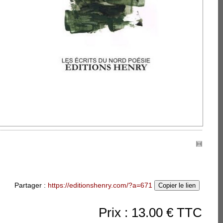
accueillir.
e : L'Arbre du vent
ux Poètes - Prix
a Fondation Saint-John
ence Postface de Jean-
t jeté à corps perdu
re mort il s’est griffé il
te)
Partager :
https://editionshenry.com/?a=671
Copier le lien
Prix : 13.00 € TTC