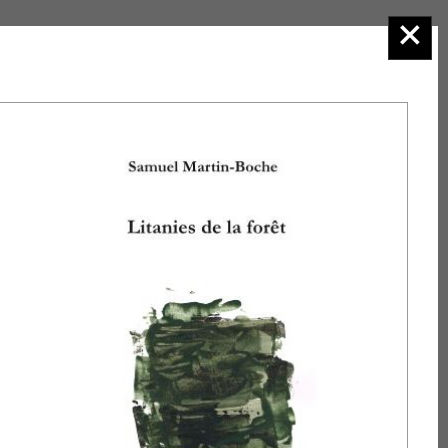
2.Poésie
Sur
l'agenda
Consulter la
rubrique
Manifestations
et
venez nous
retrouver dans
les salons du
livre et les
actions
auxquelles nous
participons. Nous
serons heureux
de vous