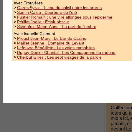
3.Mentions Légales
Avec Trouvères
>
Gares Sylvie : L'eau du soleil entre les arbres
>
Semin Calou : Courbure de l'été
>
Fustier Romain : une ville allongée sous l'épiderme
>
Pétillot Joëlle : Éclair obscur
>
Schönfeld Marie-Anne : La part de l'ombre
Avec Isabelle Clement
>
Proust Jean-Marc : Le Bar de Casino
>
Maillet Jeanne : Domaine du Levant
>
Lefeuvre Bénédicte : Les voies immobiles
>
Dupuy-Dunier Chantal : Les Compagnons du radeau
>
Cherbut Gilles : Les sept visages de la parole
Nouveau
Junca Is
Collection
jours qu’a
midis ici, 
jamais, c’
devant Les