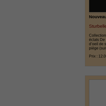
Nouveau
Sturbell
Collection
éclats De 
d’oeil de 
piège
(sui
Prix : 12.