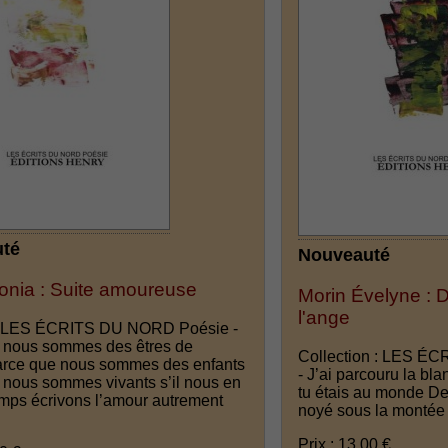
té
Nouveauté
onia : Suite amoureuse
Morin Évelyne : 
l'ange
on LES ÉCRITS DU NORD Poésie -
 nous sommes des êtres de
Collection : LES É
arce que nous sommes des enfants
- J’ai parcouru la bla
 nous sommes vivants s’il nous en
tu étais au monde Des
emps écrivons l’amour autrement
noyé sous la montée
Prix : 13.00 €