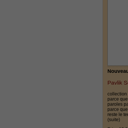
Nouveau
Pavlik S
collecti
parce que
paroles p
parce que
reste le t
(suite)