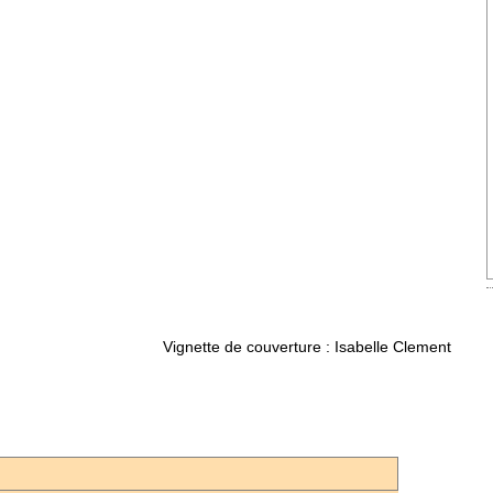
Mehdi Akhavan Sales, Forough
, Sohrab Sepehri, Bijan Elahi,
Royaee, Hushang Ebtehaj, Parvin
Simin...
(suite)
Nouveauté
00 €
Bouchet Jacquelin
Collection La Main a
Poésie21 (2022)de l
Perse d’Aix-en-Prov
Pierre Lemaire Il s’es
dans la ramure de l’arb
s’est blessé en...
(sui
Prix : 10.00 €
Vignette de couverture : Isabelle Clement