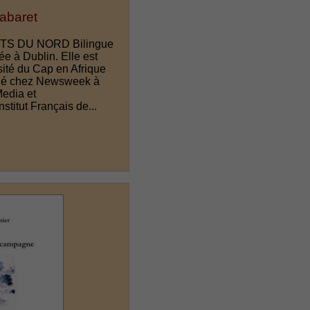
Cabaret
ITS DU NORD Bilingue
ée à Dublin. Elle est
sité du Cap en Afrique
illé chez Newsweek à
Media et
stitut Français de...