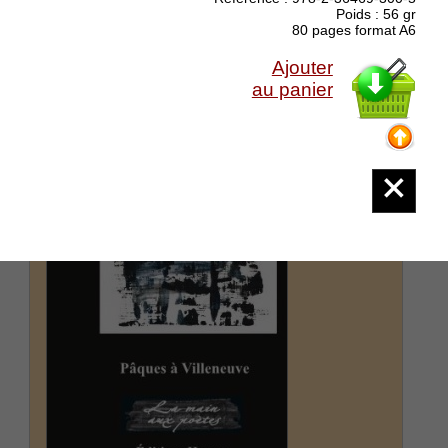
l’arbre mort il s’est griffé il s’est blessé en...
Poids : 56 gr
(suite)
80 pages format A6
Prix : 10.00 €
Ajouter
au panier