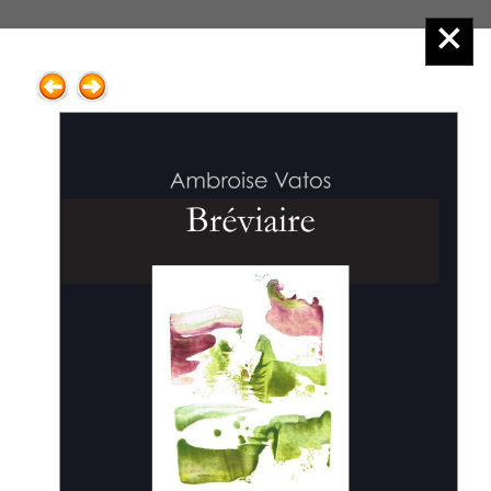
Éditions Henry
Menu principal :
2.Poésie