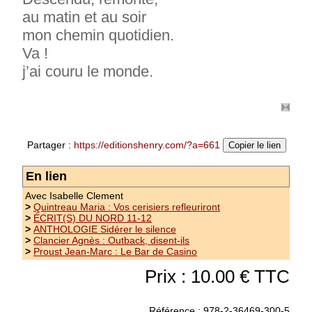
au matin et au soir
mon chemin quotidien.
Va !
j’ai couru le monde.
Partager :
https://editionshenry.com/?a=661
Copier le lien
En lien
Avec Isabelle Clement
>
Quintreau Maria : Vos cerisiers refleuriront
Nouveauté
>
ÉCRIT(S) DU NORD 11-12
>
ANTHOLOGIE Sidérer le silence
Bouchet Jacqueline : L'Arbre du vent
>
Clancier Agnès : Outback, disent-ils
>
Proust Jean-Marc : Le Bar de Casino
Collection La Main aux Poètes - Prix Poésie21
Prix : 10.00 € TTC
(2022)de la Fondation Saint-John Perse d’Aix-
en-Provence Postface de Jean-Pierre Lemaire
Il s’est jeté à corps perdu dans la ramure de
Référence : 978-2-36469-300-5