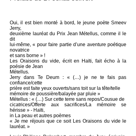
Prix : 10.00 €
Oui, il est bien monté à bord, le jeune poète Smeev
Jerry,
deuxième lauréat du Prix Jean Métellus, comme il le
dit
lui-même, « pour faire partie d’une aventure poétique
novatrice
et sans borne » !
Les Oraisons du vide, écrit en Haïti, fait écho à la
poésie de Jean
Métellus.
Jerry dans Te Deum : « (…) je ne te fais pas
confiance/cette
prière est faite yeux ouverts/sans toit sur la tête/telle
mémoire de poussière/balayée par pluie »
Métellus : « (…) Sur cette terre sans repos/Cousue de
cicatrices/Offerte aux sacrifices/La mémoire se
hérisse » - Haïti,
in La peau et autres poèmes
« Je me réjouis que ce soit Les Oraisons du vide le
lauréat. »