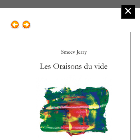
Éditions Henry
Menu principal :
2.Poésie