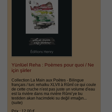
Yünlüel Reha : Poèmes pour quoi / Ne
için şiirler
Collection La Main aux Poètes - Bilingue
français / turc rehaïku XLVII à Rûmî ce qui coule
de cette cruche n'est pas juste un volume d'eau
est la rivière dans ma rivière Rûmi’ye bu
testiden akan hacimdeki su değil ırmağın...
(suite)
Prix : 12.00 €