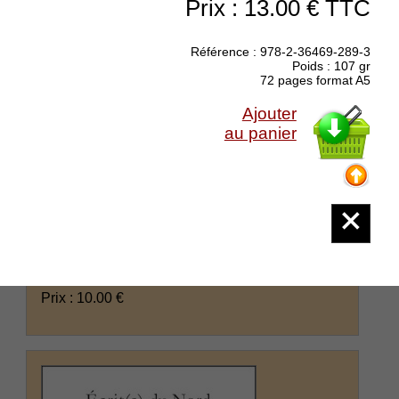
Prix : 13.00 € TTC
Référence : 978-2-36469-289-3
Poids : 107 gr
72 pages format A5
Ajouter
au panier
Guilbaud Luce : L'un de l'autre
Pour Louis, l'absent - Collection La Main aux
Poètes Qu’avait-t-il reconnu d’elle en lui ? une
envolée de mouette un contraste de couleurs
qu’avait-t-elle reconnu de lui en elle ? le regard
d’un tableau le gris d’une inquiétude ...
(suite)
Prix : 10.00 €