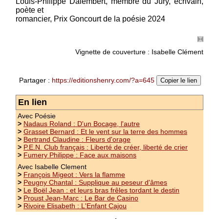
Louis-Philippe Dalembert, membre du Jury, écrivain,
poète et
Les Oraisons du vide
romancier, Prix Goncourt de la poésie 2024
Prix Jean Métellus 2024 - Préface de Dr Jonas
Jolivert Oui, il est bien monté à bord, le jeune
poète Smeev Jerry, deuxième lauréat du Prix
Vignette de couverture : Isabelle Clément
Jean Métellus, comme il le dit lui-même, « pour
faire partie d’une aventure poétique novatrice ...
(suite)
Partager :
https://editionshenry.com/?a=645
Copier le lien
Prix : 13.00 €
En lien
Avec Poésie
>
Nadaus Roland : D'un Bocage, l'autre
>
Grasset Bernard : Et le vent sur la terre des hommes
>
Bertrand Claudine : Fleurs d'orage
>
P.E.N. Club français : Liberté de créer, liberté de crier
>
Fumery Philippe : Face aux maisons
Avec Isabelle Clement
>
François Migeot : Vers la flamme
>
Peugny Chantal : Supplique au peseur d'âmes
>
Le Boël Jean : et leurs bras frêles tordant le destin
>
Proust Jean-Marc : Le Bar de Casino
>
Rivoire Elisabeth : L'Enfant Cajou