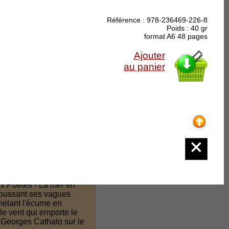
Référence : 978-236469-226-8
Poids : 40 gr
format A6 48 pages
Ajouter
au panier
'éternité et des
ux Poètes - La mer en
 poussant ses vagues
nelant l'écume en
le vent qui emporte le
de Georges Cathalo sur le