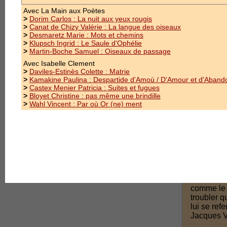
3.Mentions Légales
Avec La Main aux Poètes
>
Dorim Carlos : La nuit aux yeux rougis
>
Canat de Chizy Valérie : La langue des oiseaux
>
Desmaretz Marie : Mots et chemins
>
Klupsch Ingrid : Le Saule d'Ophélie
>
Martin-Boche Samuel : Oiseaux de passage
Avec Isabelle Clement
>
Daviles-Estinès Colette : Matrie
>
Kamakine Paulina : Despartide d'Amoù / D'Amour et d'Aband
>
Castex Menier Patricia : Suites et fugues
>
Bloyet Christine : pas même une brindille
>
Wahl Vincent : Par où Or (ne) ment
Le Boël 
Prix Malla
Nord nous 
comme le 
troubler q
lui se ref
Jacques V