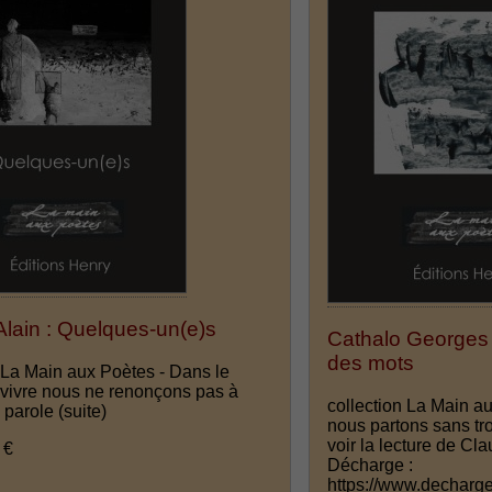
lain : Quelques-un(e)s
Cathalo Georges 
des mots
n La Main aux Poètes - Dans le
e vivre nous ne renonçons pas à
collection La Main a
a parole
(suite)
nous partons sans tr
voir la lecture de Cla
 €
Décharge :
https://www.decharg