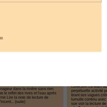
on
Jean : jusqu'au jour
Morin Jacques : L
poussières
rmé 2020 - collection Les Écrits du
voudrions passer sur cette terre
collection La Main a
nageur dans la rivière sans rien
perpétuelle activité
ue le reflet des rives et l'eau après
tirant ses vagues cré
erme Lire la note de lecture de
tumulte continu avec 
incent...
(suite)
soir voir la lecture 