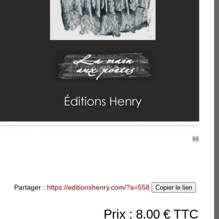
accueillir.
 Je porte la
016 - Grand Prix de
 Touquet Relisant ce
cueil de Laurence
'empêcher de penser à la
nt-Michel, chef-
et de spiritualité....
Partager :
https://editionshenry.com/?a=558
Copier le lien
Prix : 8.00 € TTC