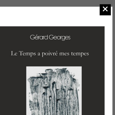
2.Poésie
Sur
l'agenda
Consulter la
rubrique
Manifestations
et
venez nous
retrouver dans
les salons du
livre et les
actions
auxquelles nous
participons. Nous
serons heureux
de vous