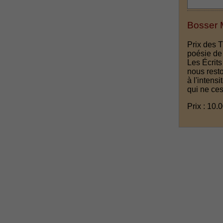
Bosser M
Prix des 
poésie de 
Les Écrits
nous rest
à l'intens
qui ne ces
Prix : 10.