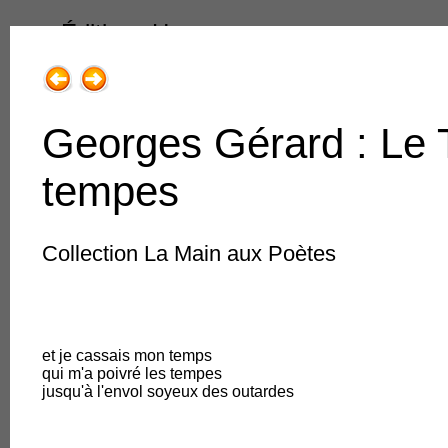
Éditions Henry
Georges Gérard : Le 
tempes
1.Livres & Collections
Collection La Main aux Poètes
1.Romans, récits adultes
2.Poésie
et je cassais mon temps
3.Jeune public
qui m'a poivré les tempes
jusqu'à l'envol soyeux des outardes
4.Régions de France
5.Traits très libres