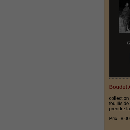
Boudet A
collectio
fouillis d
prendre l
Prix : 8.00