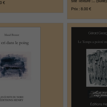
site Texture :...
(suite)
00 €
Prix : 8.00 €