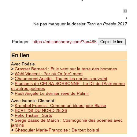
*
Ne pas manquer le dossier
Tarn en Poésie 2017
Partager :
https://editionshenry.com/?a=485
Copier le lien
En lien
Avec Poésie
>
Grasset Bernard : Et le vent sur la terre des hommes
>
Wahl Vincent : Par où Or (ne) ment
>
Chaumorcel Arlette : Toutes les portes s'ouvrent
>
Étudiants du CELSA-SORBONNE : Le Dit de l'Astronome
et autres poèmes
>
Paoli Angèle Le dernier rêve de Patinir
Avec Isabelle Clement
>
Krembel Francis : Comme un blues pour Blaise
>
ÉCRIT(S) DU NORD 25-26
>
Felix Tristan : Sorts
>
Serge Basso de March : Cosmogonie des poèmes avec
Morin Jacques : L'éternité et des
jardins
poussières
>
Ghesquier Marie-Françoise : De tout bois si