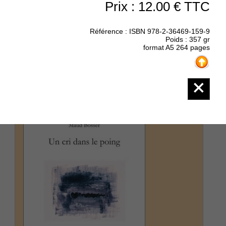
Prix : 12.00 € TTC
collection La Main aux Poètes - La mer en
perpétuelle activité poussant ses vagues tirant
ses vagues crénelant l'écume en tumulte
Référence : ISBN 978-2-36469-159-9
continu avec le vent qui emporte le soir voir la
Poids : 357 gr
lecture de Georges Cathalo sur le site Texture
format A5 264 pages
:...
(suite)
Prix : 8.00 €