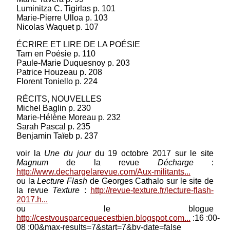
Luminitza C. Tigirlas p. 101
Marie-Pierre Ulloa p. 103
Nicolas Waquet p. 107
ÉCRIRE ET LIRE DE LA POÉSIE
Tarn en Poésie p. 110
Paule-Marie Duquesnoy p. 203
Patrice Houzeau p. 208
Florent Toniello p. 224
RÉCITS, NOUVELLES
Michel Baglin p. 230
Marie-Hélène Moreau p. 232
Le Boël Jean : jusqu'au jour
Sarah Pascal p. 235
Benjamin Taïeb p. 237
Prix Mallarmé 2020 - collection Les Écrits du
Nord nous voudrions passer sur cette terre
voir la
Une du jour
du 19 octobre 2017 sur le site
comme le nageur dans la rivière sans rien
Magnum
de la revue
Décharge
:
troubler que le reflet des rives et l'eau après lui
http://www.dechargelarevue.com/Aux-militants...
se referme Lire la note de lecture de Jacques
ou la
Lecture Flash
de Georges Cathalo sur le site de
Vincent...
(suite)
la revue
Texture
:
http://revue-texture.fr/lecture-flash-
2017.h...
Prix : 10.00 €
ou le blogue
http://cestvousparcequecestbien.blogspot.com...
:16 :00-
08 :00&max-results=7&start=7&by-date=false