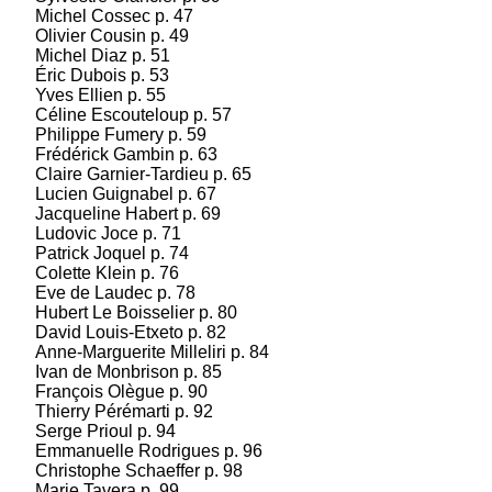
Michel Cossec p. 47
Olivier Cousin p. 49
Michel Diaz p. 51
Éric Dubois p. 53
Lépine Laurence : Je porte la merveille
Yves Ellien p. 55
Céline Escouteloup p. 57
Prix des Trouvères 2016 - Grand Prix de Poésie
Philippe Fumery p. 59
de la Ville du Touquet Relisant ce beau et
Frédérick Gambin p. 63
émouvant recueil de Laurence Lépine, je n'ai
Claire Garnier-Tardieu p. 65
pu m'empêcher de penser à la Merveille du
Lucien Guignabel p. 67
Mont-Saint-Michel, chef-d'œuvre d'architecture
Jacqueline Habert p. 69
et de spiritualité....
(suite)
Ludovic Joce p. 71
Patrick Joquel p. 74
Prix : 10.00 €
Colette Klein p. 76
Eve de Laudec p. 78
Hubert Le Boisselier p. 80
David Louis-Etxeto p. 82
Anne-Marguerite Milleliri p. 84
Ivan de Monbrison p. 85
François Olègue p. 90
Thierry Pérémarti p. 92
Serge Prioul p. 94
Emmanuelle Rodrigues p. 96
Christophe Schaeffer p. 98
Marie Tavera p. 99