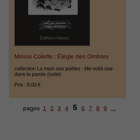
Minois Colette : Élégie des Ombres
collection La main aux poètes - Me voilà nue
dans ta parole
(suite)
Prix : 8.00 €
5
pages
1
2
3
4
6
7
8
9
...