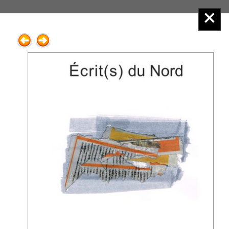
Éditions Henry
Menu principal :
2.Poésie