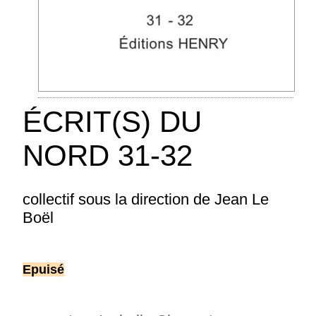
ÉCRIT(S) DU
NORD 31-32
collectif sous la direction de Jean Le
Boël
Chaumorcel Arlette : Toutes les portes
s'ouvrent
Epuisé
Collection La Poésie, comme elle va - La
poésie, à cette époque, que sais-je d'elle? Rien
ou presque. Pourtant, aussi loin qu'il m'est
permis de me souvenir, j'ai toujours reçu un je