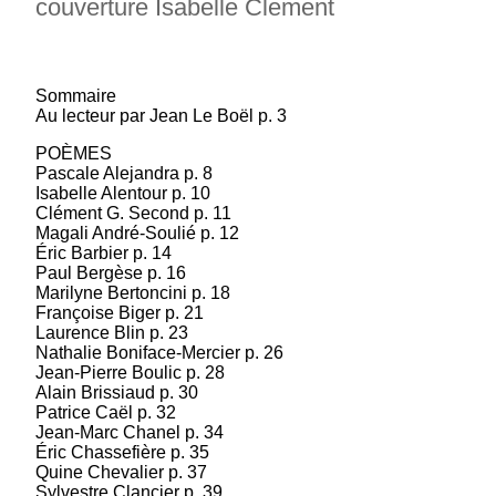
couverture Isabelle Clement
ne sais quoi d'invitation déguisée, un frôlement
insistant...
(suite)
Prix : 12.00 €
Sommaire
Au lecteur par Jean Le Boël p. 3
POÈMES
Pascale Alejandra p. 8
Isabelle Alentour p. 10
Clément G. Second p. 11
Magali André-Soulié p. 12
Éric Barbier p. 14
Paul Bergèse p. 16
Marilyne Bertoncini p. 18
Françoise Biger p. 21
Laurence Blin p. 23
Nathalie Boniface-Mercier p. 26
Jean-Pierre Boulic p. 28
Alain Brissiaud p. 30
Patrice Caël p. 32
Jean-Marc Chanel p. 34
Éric Chassefière p. 35
Quine Chevalier p. 37
Sylvestre Clancier p. 39