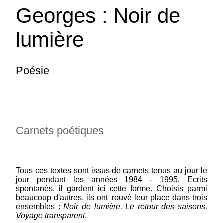
Georges : Noir de
lumière
Poésie
Carnets poétiques
Mussawir Claudine : De sel et de sable
Tous ces textes sont issus de carnets tenus au jour le
collection La Main aux Poètes - vignette de
jour pendant les années 1984 - 1995. Ecrits
couverture Isabelle Clement Fil à fil la vie la
spontanés, il gardent ici cette forme. Choisis parmi
mort la mort la vie une maille à l'endroit une
beaucoup d'autres, ils ont trouvé leur place dans trois
maille à l'envers revers de la médaille Fil à fil
ensembles :
Noir de lumière, Le retour des saisons,
cousues de fil blanc fil de coton fil...
(suite)
Voyage transparent
.