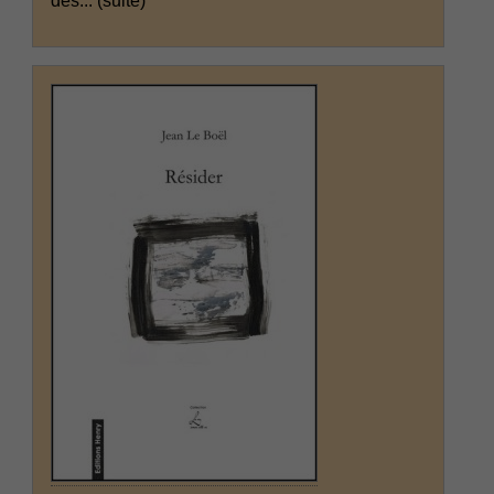
des...
(suite)