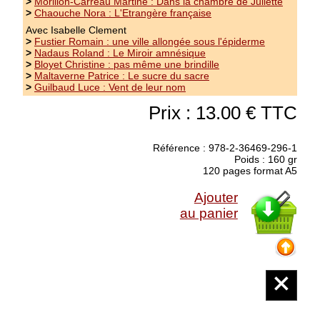
>
Morillon-Carreau Martine : Dans la chambre de Juliette
>
Chaouche Nora : L'Etrangère française
Avec Isabelle Clement
>
Fustier Romain : une ville allongée sous l'épiderme
>
Nadaus Roland : Le Miroir amnésique
>
Bloyet Christine : pas même une brindille
>
Maltaverne Patrice : Le sucre du sacre
>
Guilbaud Luce : Vent de leur nom
Prix : 13.00 € TTC
Référence : 978-2-36469-296-1
Poids : 160 gr
120 pages format A5
Ajouter
au panier
Nouveauté
Daviles-Estinès Colette : Quand c'était
où, c'était comment ?
collection La Vie, comme elle va - Chroniques
Ma mère étant très occupée à travailler, j'ai
passé les premières années de ma vie avec