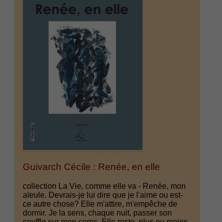
Guivarch Cécile : Renée, en elle
collection La Vie, comme elle va - Renée, mon
aïeule. Devrais-je lui dire que je l'aime ou est-
ce autre chose? Elle m'attire, m'empêche de
dormir. Je la sens, chaque nuit, passer son
souffle sur mon corps. Elle reste, plus ou moins