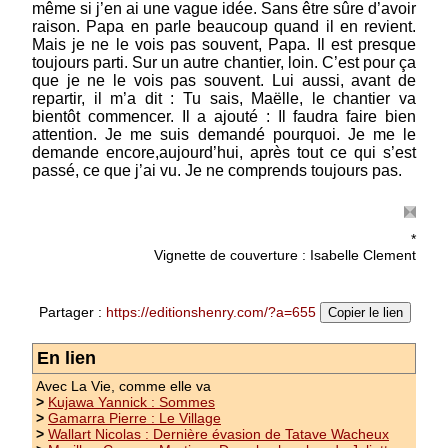
même si j’en ai une vague idée. Sans être sûre d’avoir
raison. Papa en parle beaucoup quand il en revient.
Mais je ne le vois pas souvent, Papa. Il est presque
toujours parti. Sur un autre chantier, loin. C’est pour ça
que je ne le vois pas souvent. Lui aussi, avant de
repartir, il m’a dit : Tu sais, Maëlle, le chantier va
Nouveauté
bientôt commencer. Il a ajouté : Il faudra faire bien
attention. Je me suis demandé pourquoi. Je me le
Robelin Imane : Le Marquis de Saint-
demande encore,aujourd’hui, après tout ce qui s’est
Denis
passé, ce que j’ai vu. Je ne comprends toujours pas.
collection La Vie, comme elle va - – Si je
comprends bien, l’assassin a tué son ex-femme
*
dans l’appartement qu’il partage avec sa
Vignette de couverture : Isabelle Clement
compagne actuelle. La concierge acquiesce
d’un signe de tête avant de glisser le mouchoir
dans sa poche. ...
(suite)
Partager :
https://editionshenry.com/?a=655
Copier le lien
Prix : 19.00 €
En lien
Avec La Vie, comme elle va
>
Kujawa Yannick : Sommes
>
Gamarra Pierre : Le Village
>
Wallart Nicolas : Dernière évasion de Tatave Wacheux