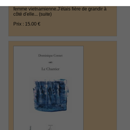
Chi-Tam (prononcer Titam), un petit bout de
femme vietnamienne.J'étais fière de grandir à
côté d'elle...
(suite)
Prix : 15.00 €