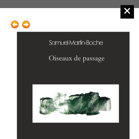
Éditions Henry
Menu principal :
2.Poésie