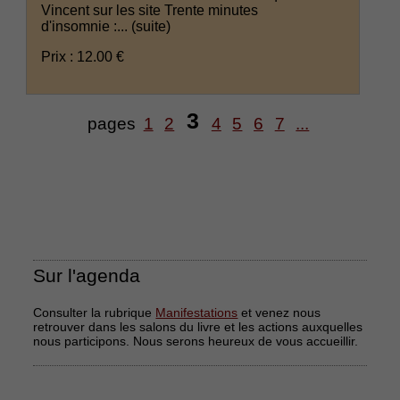
Vincent sur les site Trente minutes
d'insomnie :...
(suite)
Prix : 12.00 €
3
pages
1
2
4
5
6
7
...
Sur l'agenda
Consulter la rubrique
Manifestations
et venez nous
retrouver dans les salons du livre et les actions auxquelles
nous participons. Nous serons heureux de vous accueillir.