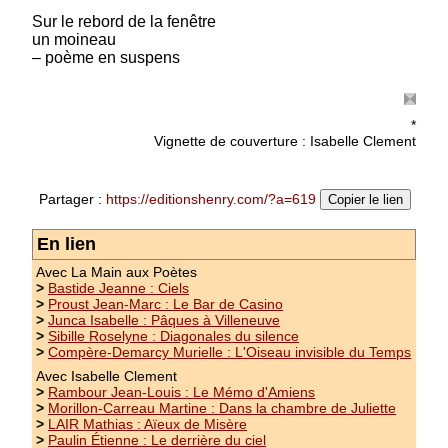
Prix : 15.00 €
Sur le rebord de la fenêtre
un moineau
– poème en suspens
*
Vignette de couverture : Isabelle Clement
Partager :
https://editionshenry.com/?a=619
Copier le lien
En lien
Avec La Main aux Poètes
>
Bastide Jeanne : Ciels
>
Proust Jean-Marc : Le Bar de Casino
>
Junca Isabelle : Pâques à Villeneuve
>
Sibille Roselyne : Diagonales du silence
>
Compère-Demarcy Murielle : L'Oiseau invisible du Temps
Avec Isabelle Clement
>
Rambour Jean-Louis : Le Mémo d'Amiens
>
Morillon-Carreau Martine : Dans la chambre de Juliette
>
LAIR Mathias : Aïeux de Misère
>
Paulin Étienne : Le derrière du ciel