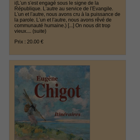
i(L'un s'est engagé sous le signe de la
République. L'autre au service de l'Evangile.
L'un et l'autre, nous avons cru à la puissance de
la parole. L'un et l'autre, nous avons rêvé de
communauté humaine.) [...] On nous dit trop
vieux....
(suite)
Prix : 20.00 €