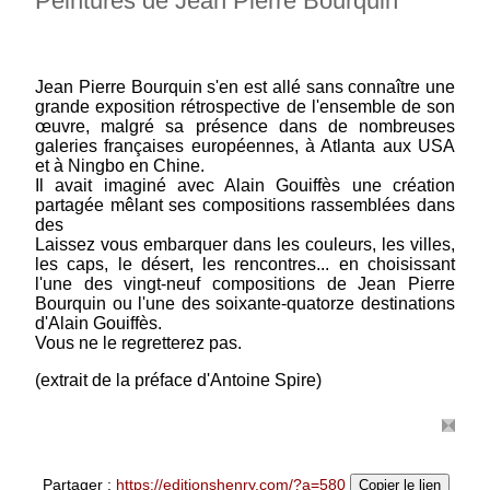
Peintures de Jean Pierre Bourquin
dans le Puy-de-Dôme. Elle a tenté de
reconstituer leur histoire,...
(suite)
Prix : 12.50 €
Jean Pierre Bourquin s'en est allé sans connaître une
grande exposition rétrospective de l'ensemble de son
œuvre, malgré sa présence dans de nombreuses
galeries françaises européennes, à Atlanta aux USA
et à Ningbo en Chine.
Il avait imaginé avec Alain Gouiffès une création
partagée mêlant ses compositions rassemblées dans
des
Laissez vous embarquer dans les couleurs, les villes,
les caps, le désert, les rencontres... en choisissant
l'une des vingt-neuf compositions de Jean Pierre
Bourquin ou l'une des soixante-quatorze destinations
d'Alain Gouiffès.
Vous ne le regretterez pas.
(extrait de la préface d'Antoine Spire)
Partager :
https://editionshenry.com/?a=580
Copier le lien