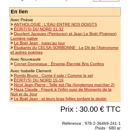
En lien
Association Mémoire et Patrimoine :
Avec Poésie
Larodde, 1914-1918
>
ANTHOLOGIE : L'EAU ENTRE NOS DOIGTS
>
ÉCRIT(S) DU NORD 31-32
Cent Ans - Premier bulletin de l'association. Sur
>
Dourlent Jacques (Peintures) et Jean Le Boël (Poèmes)
Lumière native
les quelque 160 hommes de notre commune
>
Le Boël Jean : jusqu'au jour
qui y sont partis, 62 y ont laissé la vie :
>
Étudiants du CELSA-SORBONNE : Le Dit de l'Astronome
disparus, morts au combat, décédés par suite
et autres poèmes
de maladie contractée en service. Les plus
Avec Nouveauté
chanceux sont revenus...
(suite)
>
Cornet Dominique : Étreinte-Éternité Bris Confins
Prix : 8.00 €
Avec Isabelle Clement
>
Rombi Bruno : Come il sale / Comme le sel
>
ÉCRIT(S) DU NORD 15-16
>
Nicol Jean-Pierre : Telle est l'île (longtemps marcher 2)
>
Haza Claude : Figuré à l'infini suivi de Moments de la
Nuit et du Jour
>
Le Boël Jean : et leurs bras frêles tordant le destin
Prix : 30.00 € TTC
Référence : 978-2-36469-241-1
Poids : 680 gr