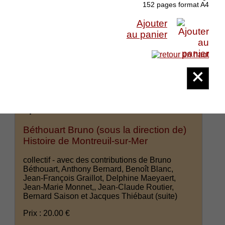
152 pages format A4
Ajouter
au panier
Epuisé
Béthouart Bruno (sous la direction de)
Histoire de Montreuil-sur-Mer
collectif - avec des contributions de Bruno
Béthouart, Anthony Bernard, Benoît Blanc,
Jean-François Graillot, Delphine Maeyaert,
Jean-Marie Monnet,, Jean-Claude Routier,
Bernard Saison et Jacques Thiébaut
(suite)
Prix : 20.00 €