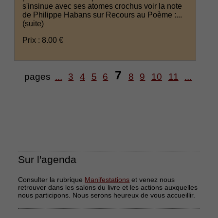
s'insinue avec ses atomes crochus voir la note
de Philippe Habans sur Recours au Poème :...
(suite)
Prix : 8.00 €
7
pages
...
3
4
5
6
8
9
10
11
...
Sur l'agenda
Consulter la rubrique
Manifestations
et venez nous
retrouver dans les salons du livre et les actions auxquelles
nous participons. Nous serons heureux de vous accueillir.