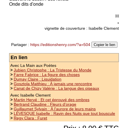
Onde dits d'onde
Prix : 8.00 €
*
vignette de couverture : Isabelle Clement
Partager :
https://editionshenry.com/?a=504
Copier le lien
En lien
Avec La Main aux Poètes
>
Jubien Christophe : La Tristesse du Monde
>
Farre Fabrice : La figure des choses
>
Dumay Claire : Liquidation
>
Gosztola Matthieu : À jamais une rencontre
>
Canat de Chizy Valérie : La langue des oiseaux
Avec Isabelle Clement
>
Martin Hervé : Et cet éprouvé des ombres
>
Bertrand Claudine : Fleurs d'orage
>
Guillaumet Sylvain : À l'aurore de leurs mains
>
LÉVESQUE Isabelle : Ravin des Nuits que tout bouscule
>
Regy Clara : Furet