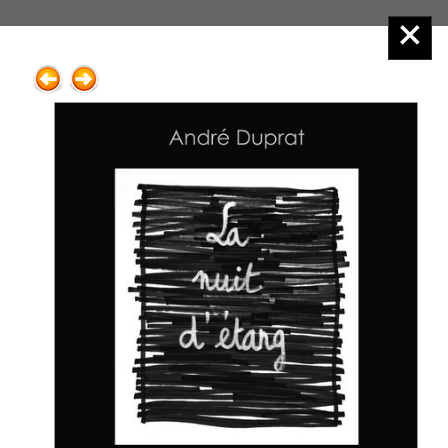
Éditions Henry
Menu principal :
2.Poésie