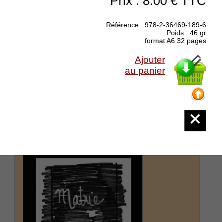
Prix : 8.00 € TTC
ANTHOLOGIE Sidérer le silence
Référence : 978-2-36469-189-6
Poids : 46 gr
dirigée par Laurent Grison - Cinquante poètes
format A6 32 pages
d'ici et d'ailleurs Sidérer le silence rassemble
les textes de cinquante auteurs contemporains,
Ajouter
d'ici et d'ailleurs. Ils sont en français et en
au panier
langues étrangères (espagnol, italien,
allemand,...)
(suite)
Prix : 14.00 €