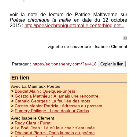
Prix : 10.00 €
voir la note de lecture de Patrice Maltaverne sur
Poésie chronique ta malle
en date du 12 octobre
2015 :
http://poesiechroniquetamalle.centerblog.net...
vignette de couverture : Isabelle Clement
Partager :
https://editionshenry.com/?a=418
Copier le lien
En lien
Avec La Main aux Poètes
>
Boudet Alain : Quelques-un(e)s
>
Gosztola Matthieu : À jamais une rencontre
>
Cathalo Georges : La feuillée des mots
>
Castex Menier Patricia : Adresses au passant
>
Fumery Philippe : Lune douleur Carlux
Avec Isabelle Clement
>
Regy Clara : Furet
>
Le Boël Jean : Là où leur chair s'est usée
>
Dhainaut Pierre : Dans la main du poème