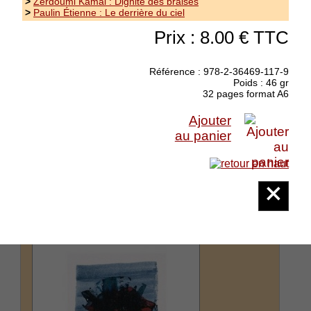
>
Zerdoumi Kamal : Dignité des braises
>
Paulin Étienne : Le derrière du ciel
Nicol Jean-Pierre : Telle est l'île
Prix : 8.00 € TTC
(longtemps marcher 2)
collection La main aux poètes - Parfois
Référence : 978-2-36469-117-9
s'apprête à l'horizon des mots quelque chose
Poids : 46 gr
comme un signe impalpable dans la limpidité
32 pages format A6
du ciel voir la note de lecture de Philippe
Leuckx sur le site Texture :...
(suite)
Ajouter
au panier
Prix : 8.00 €