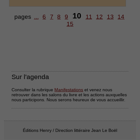
10
pages
...
6
7
8
9
11
12
13
14
15
Sur l'agenda
Consulter la rubrique
Manifestations
et venez nous
retrouver dans les salons du livre et les actions auxquelles
nous participons. Nous serons heureux de vous accueillir.
Éditions Henry / Direction littéraire Jean Le Boël