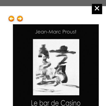
Éditions Henry
Menu principal :
2.Poésie