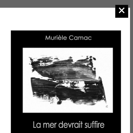
2.Poésie
Sur
l'agenda
Consulter la
rubrique
Manifestations
et
venez nous
retrouver dans
les salons du
livre et les
actions
auxquelles nous
participons. Nous
serons heureux
de vous