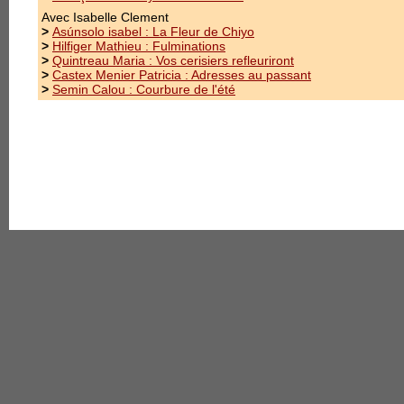
3.Mentions Légales
Avec Isabelle Clement
>
Asúnsolo isabel : La Fleur de Chiyo
>
Hilfiger Mathieu : Fulminations
>
Quintreau Maria : Vos cerisiers refleuriront
>
Castex Menier Patricia : Adresses au passant
>
Semin Calou : Courbure de l'été