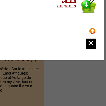
Ajouter
au panier
 : Émoi Afrique(s)
ésie - Sur la trajectoire
, Émoi Afrique(s)
ique et Au large du
t en mystère, tout en
frique quand il y en a
e)