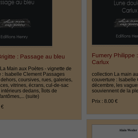
Fumery Philippe 
rigitte : Passage au bleu
Carlux
 La Main aux Poètes - vignette de
e : Isabelle Clement Passages
collection La main au
 dehors, coursives, rues, galeries,
couverture : Isabell
aces, vitrines, écrans, cul-de-sac
décembre, les vague
ntérieurs dedans, îlots de
souviennent de la pl
fantômes,...
(suite)
Prix : 8.00 €
 €