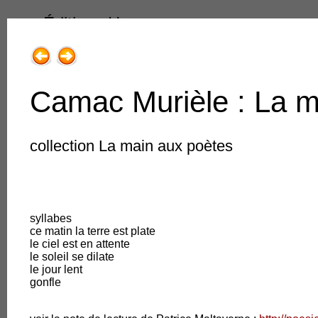
Éditions Henry
Camac Murièle : La me
collection La main aux poètes
1.Livres & Collections
1.Romans, récits adultes
syllabes
2.Poésie
ce matin la terre est plate
le ciel est en attente
3.Jeune public
le soleil se dilate
le jour lent
gonfle
4.Régions de France
5.Traits très libres