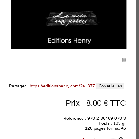
accueillir.
: Lundi
x poètes - La tête dans
ain fait Lourd Le matin
r l'itinéraire de
Claude Vercey sur le
arge :...
(suite)
Partager :
https://editionshenry.com/?a=377
Copier le lien
Prix : 8.00 € TTC
Référence : 978-2-36469-078-3
Poids : 139 gr
120 pages format A6