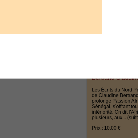
Bertrand Claudine
Les Écrits du Nord Po
de Claudine Bertrand
prolonge Passion Afr
Sénégal, s'offrant tou
intériorité. On dit l'A
plusieurs, aux...
(suit
Prix : 10.00 €