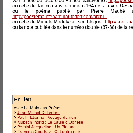
voir la note de lecture de Patrice Maltaverne :
http://poes
ou celle de Jacmo dans le numéro 164 de la revue
Décha
ou le poème publié par Pierre Maubé 
2.Auteurs
http://poesiemaintenant.hautetfort.com/archi...
ou celle de Murièle Modély sur son blogue :
http://l-oeil-
ou la note publiée dans le numéro double (37-38) de la 
Autrices, auteurs
Desailly
temps t
Illustratrices et illustrateurs
Prix des 
collection
3.Évènements
oublier a 
Manon, de
organisati
1.Prix des Trouvères
cycles de 
2.Manifestations
Prix : 10.
4.Contacts
En lien
Avec La Main aux Poètes
1.Manuscrits
>
Jean-Michel Delambre
>
Paulin Etienne : Voyage du rien
>
Klupsch Ingrid : Le Saule d'Ophélie
2.Confidentialité
>
Persini Jacqueline : Un Platane
>
François Coudray : Cet autre noir