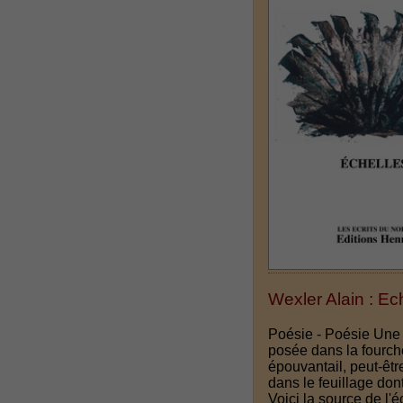
Wexler Alain : Ec
Poésie - Poésie Une 
posée dans la fourch
épouvantail, peut-êt
dans le feuillage don
Voici la source de l'