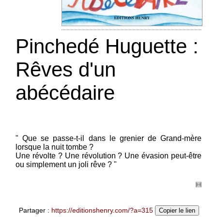
Pinchedé Huguette :
Rêves d'un
abécédaire
" Que se passe-t-il dans le grenier de Grand-mère
lorsque la nuit tombe ?
Pinchedé Huguette : La balade des
Une révolte ? Une révolution ? Une évasion peut-être
ou simplement un joli rêve ? "
jours heureux
Textes et dessins d'Huguette Pinchedé Oubliez
les jours gris les jours tristes les jours de
mélancolie ! ! ! Chaque saison nous offre des
jours de fête des jours de tendresse des jours
Partager :
https://editionshenry.com/?a=315
Copier le lien