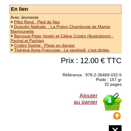
d'ivresse des jours de rêves
(suite)
En lien
Prix : 12.00 €
Avec Jeunesse
>
Pillot René : Pied de Nez
>
Dujardin Nathalie : La Potion Chamboule de Mamie
Mamounette
>
Barnouw Peter (texte) et Céline Cristini (illustrations) :
Pachat et Pachien
>
Cristini Sophie : Plage en danger
>
Théréné Anne-Françoise : Le vendredi, c'est dictée.
Prix : 12.00 € TTC
Référence : 978-2-36469-032-5
Poids : 157 gr
32 pages
Ajouter
au panier