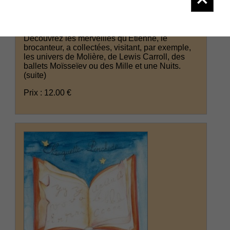
Pinchedé Huguette : La p'tite brocante
Découvrez les merveilles qu'Étienne, le
brocanteur, a collectées, visitant, par exemple,
les univers de Molière, de Lewis Carroll, des
ballets Moïsseïev ou des Mille et une Nuits.
(suite)
Prix : 12.00 €