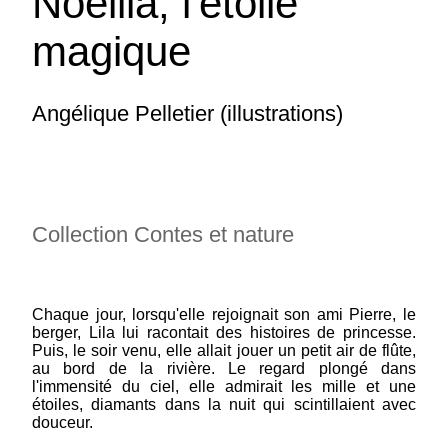
Noellia, l'étoile
magique
Angélique Pelletier (illustrations)
Dujardin Nathalie : Le Nuage qui
pleuvait de toutes les couleurs
Collection Contes et nature
Collection Contes et nature Bénédicte Boullet
(illustration) Ti'bou s'ennuie dans son école. Il
se sent si seul depuis qu'il a perdu ses parents.
Chaque jour, lorsqu'elle rejoignait son ami Pierre, le
Aussi, lorsqu'il voit passer dans le ciel un
berger, Lila lui racontait des histoires de princesse.
nuage qui pleut de toutes les couleurs, il décide
Puis, le soir venu, elle allait jouer un petit air de flûte,
de...
(suite)
au bord de la rivière. Le regard plongé dans
Prix : 12.00 €
l'immensité du ciel, elle admirait les mille et une
étoiles, diamants dans la nuit qui scintillaient avec
douceur.