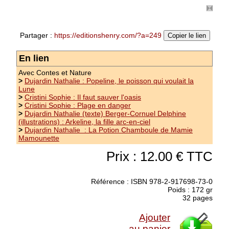
Partager :
https://editionshenry.com/?a=249
Copier le lien
En lien
Avec Contes et Nature
>
Dujardin Nathalie : Popeline, le poisson qui voulait la
Lune
>
Cristini Sophie : Il faut sauver l'oasis
>
Cristini Sophie : Plage en danger
>
Dujardin Nathalie (texte) Berger-Cornuel Delphine
(illustrations) : Arkeline, la fille arc-en-ciel
Dujardin Nathalie (texte) Berger-
>
Dujardin Nathalie : La Potion Chamboule de Mamie
Mamounette
Cornuel Delphine (illustration) : Le
Prince qui parlait au soleil
Prix : 12.00 € TTC
collection Contes et Nature - Un matin, pressé
de retrouver ses amis, Matéo ouvrit ses volets et
Référence : ISBN 978-2-917698-73-0
Poids : 172 gr
découvrit une chose vraiment curieuse : - Ça
32 pages
alors ! s'écria-t-il. Dehors, il faisait tout noir. Le
Soleil avait disparu.
(suite)
Ajouter
Prix : 12.00 €
au panier