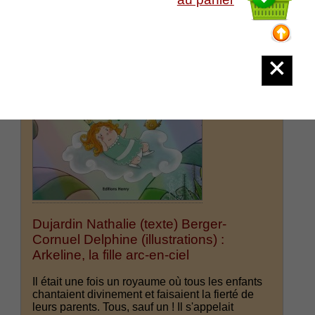
Dujardin Nathalie (texte) Berger-
Cornuel Delphine (illustrations) :
Arkeline, la fille arc-en-ciel
Il était une fois un royaume où tous les enfants
chantaient divinement et faisaient la fierté de
leurs parents. Tous, sauf un ! Il s'appelait