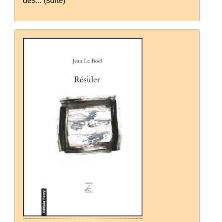
des...
(suite)