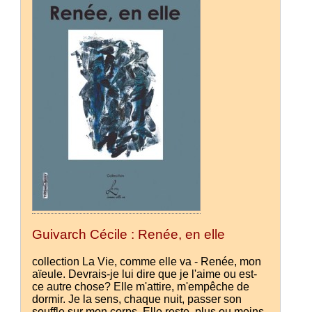
Guivarch Cécile : Renée, en elle
collection La Vie, comme elle va - Renée, mon
aïeule. Devrais-je lui dire que je l'aime ou est-
ce autre chose? Elle m'attire, m'empêche de
dormir. Je la sens, chaque nuit, passer son
souffle sur mon corps. Elle reste, plus ou moins