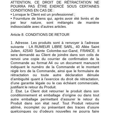
ATTENTION, CE DROIT DE RÉTRACTATION NE
POURRA PAS ÊTRE EXERCÉ SOUS CERTAINES
CONDITIONS EN CAS DE :
• Lorsque le Client est un professionnel ;
• Fourniture de biens qui, après avoir été livrés et de
par leur nature, sont mélangés de manière
indissociable avec d'autres articles.
Article 8. CONDITIONS DE RETOUR
1. Adresse. Les produits sont à renvoyer à l’adresse
suivante : LA RUMEUR LIBRE SARL, 40 Allée Saint
Julien, 42540 Sainte Colombe-sur-Gand, FRANCE. Il
sera demandé au Client de joindre dans son colis de
renvoi une copie du courrier de confirmation de la
Commande au format A4 ou un document manuscrit
indiquant le numéro de la Commande et le montant
réglé lors de la Commande, ainsi que le formulaire de
rétractation ou toute autre déclaration dénuée
d’ambiguïté quant à l’exercice du droit de rétractation,
d’une garantie légale ou le cas échéant commerciale,
justifiant le retour du Produit.
2. Etat. Le Client doit retourner le produit dans son
conditionnement et emballage d’origine ou dans tout
autre emballage permettant d’assurer le retour du
Produit dans son état neuf. Tout Produit retourné
abîmé, incomplet ou présentant des traces d’usure
quelconques ou d’odeurs nouvelles ne pourra faire