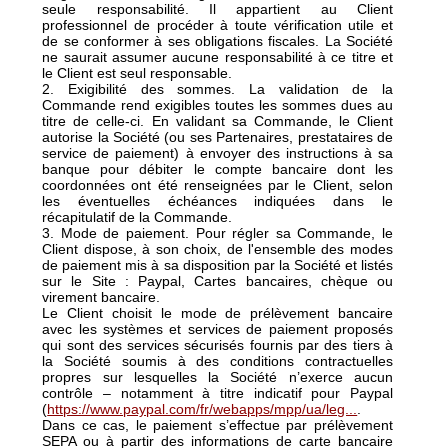
seule responsabilité. Il appartient au Client
professionnel de procéder à toute vérification utile et
de se conformer à ses obligations fiscales. La Société
ne saurait assumer aucune responsabilité à ce titre et
le Client est seul responsable.
2. Exigibilité des sommes. La validation de la
Commande rend exigibles toutes les sommes dues au
titre de celle-ci. En validant sa Commande, le Client
autorise la Société (ou ses Partenaires, prestataires de
service de paiement) à envoyer des instructions à sa
banque pour débiter le compte bancaire dont les
coordonnées ont été renseignées par le Client, selon
les éventuelles échéances indiquées dans le
récapitulatif de la Commande.
3. Mode de paiement. Pour régler sa Commande, le
Client dispose, à son choix, de l'ensemble des modes
de paiement mis à sa disposition par la Société et listés
sur le Site : Paypal, Cartes bancaires, chèque ou
virement bancaire.
Le Client choisit le mode de prélèvement bancaire
avec les systèmes et services de paiement proposés
qui sont des services sécurisés fournis par des tiers à
la Société soumis à des conditions contractuelles
propres sur lesquelles la Société n’exerce aucun
contrôle – notamment à titre indicatif pour Paypal
(
https://www.paypal.com/fr/webapps/mpp/ua/leg...
.
Dans ce cas, le paiement s’effectue par prélèvement
SEPA ou à partir des informations de carte bancaire