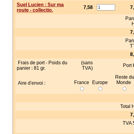
Suel Lucien : Sur ma
7,58
7
route - collectio.
Pan
7
Pan
T
8
Frais de port - Poids du
(sans
Port
panier : 81 gr.
TVA)
Reste d
France
Europe
Monde
Aire d'envoi :
Total
7
TVA 