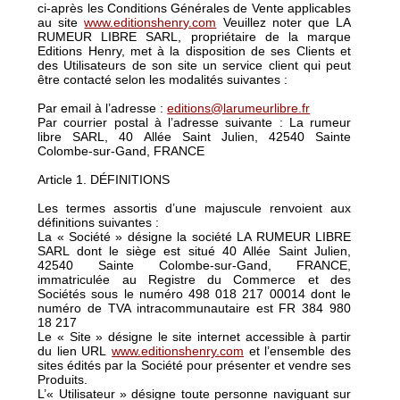
ci-après les Conditions Générales de Vente applicables
au site
www.editionshenry.com
Veuillez noter que LA
RUMEUR LIBRE SARL, propriétaire de la marque
Editions Henry, met à la disposition de ses Clients et
des Utilisateurs de son site un service client qui peut
être contacté selon les modalités suivantes :
Par email à l’adresse :
editions@larumeurlibre.fr
Par courrier postal à l’adresse suivante : La rumeur
libre SARL, 40 Allée Saint Julien, 42540 Sainte
Colombe-sur-Gand, FRANCE
Article 1. DÉFINITIONS
Les termes assortis d’une majuscule renvoient aux
définitions suivantes :
La « Société » désigne la société LA RUMEUR LIBRE
SARL dont le siège est situé 40 Allée Saint Julien,
42540 Sainte Colombe-sur-Gand, FRANCE,
immatriculée au Registre du Commerce et des
Sociétés sous le numéro 498 018 217 00014 dont le
numéro de TVA intracommunautaire est FR 384 980
18 217
Le « Site » désigne le site internet accessible à partir
du lien URL
www.editionshenry.com
et l’ensemble des
sites édités par la Société pour présenter et vendre ses
Produits.
L’« Utilisateur » désigne toute personne naviguant sur