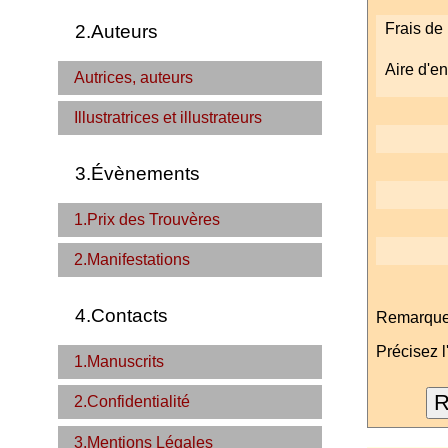
Frais de 
2.Auteurs
Aire d'en
Autrices, auteurs
Illustratrices et illustrateurs
3.Évènements
1.Prix des Trouvères
2.Manifestations
4.Contacts
Remarque :
Précisez l
1.Manuscrits
2.Confidentialité
3.Mentions Légales