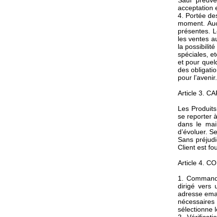
Sauf preuve
acceptation e
4. Portée de
moment. Aucu
présentes. L
les ventes a
la possibilit
spéciales, e
et pour quel
des obligati
pour l’avenir.
Article 3.
Les Produits
se reporter à
dans le mai
d’évoluer. Se
Sans préjudi
Client est fo
Article 4.
1. Commande 
dirigé vers
adresse emai
nécessaires 
sélectionne l