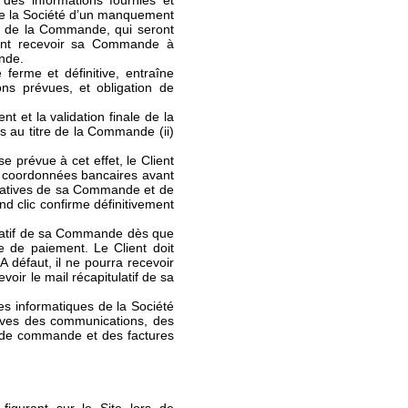
 des informations fournies et
able la Société d’un manquement
nt de la Commande, qui seront
vement recevoir sa Commande à
ande.
erme et définitive, entraîne
ns prévues, et obligation de
t et la validation finale de la
s au titre de la Commande (ii)
 prévue à cet effet, le Client
es coordonnées bancaires avant
itulatives de sa Commande et de
d clic confirme définitivement
ulatif de sa Commande dès que
e de paiement. Le Client doit
A défaut, il ne pourra recevoir
oir le mail récapitulatif de sa
es informatiques de la Société
uves des communications, des
 de commande et des factures