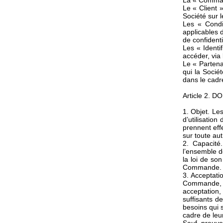
La « Command
Le « Client 
Société sur l
Les « Condi
applicables d
de confidentia
Les « Identif
accéder, via
Le « Partena
qui la Socié
dans le cad
Article 2. 
1. Objet. Les
d’utilisatio
prennent eff
sur toute aut
2. Capacité
l’ensemble d
la loi de so
Commande.
3. Acceptati
Commande, c
acceptation,
suffisants d
besoins qui s
cadre de leur