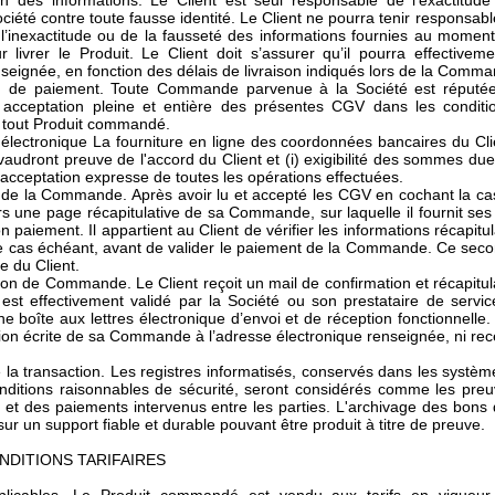
ion des informations. Le Client est seul responsable de l’exactitude
Société contre toute fausse identité. Le Client ne pourra tenir respons
 l’inexactitude ou de la fausseté des informations fournies au mome
ur livrer le Produit. Le Client doit s’assurer qu’il pourra effecti
nseignée, en fonction des délais de livraison indiqués lors de la Comm
on de paiement. Toute Commande parvenue à la Société est réputée f
 acceptation pleine et entière des présentes CGV dans les conditio
 tout Produit commandé.
 électronique La fourniture en ligne des coordonnées bancaires du Clien
dront preuve de l'accord du Client et (i) exigibilité des sommes due
 acceptation expresse de toutes les opérations effectuées.
n de la Commande. Après avoir lu et accepté les CGV en cochant la case
ers une page récapitulative de sa Commande, sur laquelle il fournit s
on paiement. Il appartient au Client de vérifier les informations récap
r le cas échéant, avant de valider le paiement de la Commande. Ce secon
 du Client.
ion de Commande. Le Client reçoit un mail de confirmation et récapit
est effectivement validé par la Société ou son prestataire de servic
e boîte aux lettres électronique d’envoi et de réception fonctionnelle. 
ion écrite de sa Commande à l’adresse électronique renseignée, ni recev
 la transaction. Les registres informatisés, conservés dans les systèm
nditions raisonnables de sécurité, seront considérés comme les pre
t des paiements intervenus entre les parties. L'archivage des bons
sur un support fiable et durable pouvant être produit à titre de preuve.
CONDITIONS TARIFAIRES