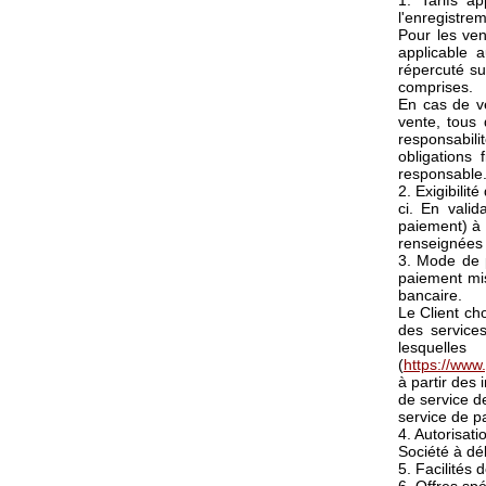
1. Tarifs a
l'enregistre
Pour les ven
applicable
répercuté su
comprises.
En cas de ve
vente, tous 
responsabilit
obligations
responsable
2. Exigibili
ci. En vali
paiement) à 
renseignées 
3. Mode de 
paiement mis
bancaire.
Le Client ch
des services
lesquelle
(
https://www
à partir des
de service de
service de p
4. Autorisat
Société à dé
5. Facilités