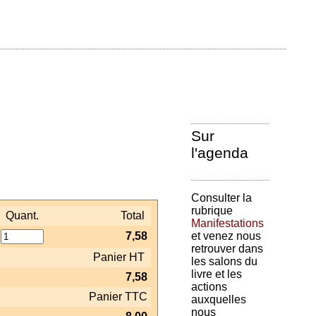
Sur
l'agenda
Consulter la
rubrique
Quant.
Total
Manifestations
et venez nous
7,58
retrouver dans
Panier HT
les salons du
livre et les
7,58
actions
Panier TTC
auxquelles
nous