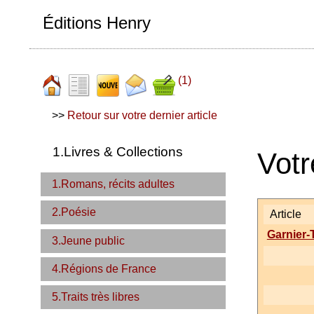
Éditions Henry
(1)
>>
Retour sur votre dernier article
1.Livres & Collections
Votr
1.Romans, récits adultes
2.Poésie
Article
Garnier-
3.Jeune public
4.Régions de France
5.Traits très libres