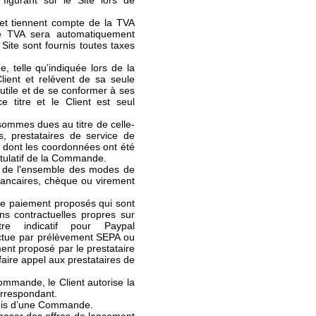
figurant sur le Site lors de
 et tiennent compte de la TVA
e TVA sera automatiquement
 Site sont fournis toutes taxes
 telle qu’indiquée lors de la
lient et relèvent de sa seule
n utile et de se conformer à ses
e titre et le Client est seul
sommes dues au titre de celle-
s, prestataires de service de
 dont les coordonnées ont été
itulatif de la Commande.
, de l'ensemble des modes de
 bancaires, chèque ou virement
de paiement proposés qui sont
ns contractuelles propres sur
re indicatif pour Paypal
ectue par prélèvement SEPA ou
ent proposé par le prestataire
 faire appel aux prestataires de
ommande, le Client autorise la
orrespondant.
 fois d’une Commande.