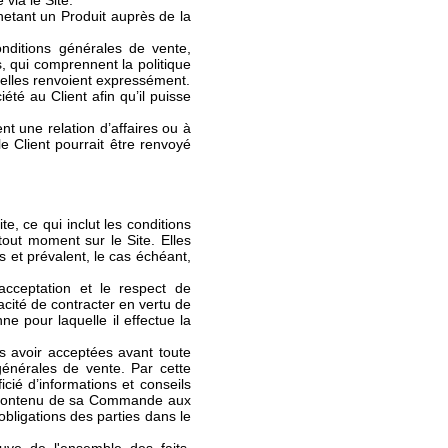
via le Site.
hetant un Produit auprès de la
ditions générales de vente,
s, qui comprennent la politique
 elles renvoient expressément.
été au Client afin qu’il puisse
nt une relation d’affaires ou à
le Client pourrait être renvoyé
e, ce qui inclut les conditions
tout moment sur le Site. Elles
 et prévalent, le cas échéant,
acceptation et le respect de
cité de contracter en vertu de
e pour laquelle il effectue la
s avoir acceptées avant toute
énérales de vente. Par cette
cié d’informations et conseils
 du contenu de sa Commande aux
 obligations des parties dans le