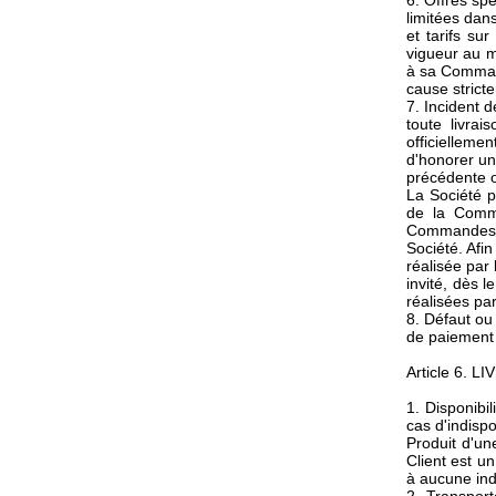
6. Offres sp
limitées dan
et tarifs su
vigueur au m
à sa Command
cause stricte
7. Incident 
toute livra
officiellem
d'honorer u
précédente o
La Société p
de la Comma
Commandes. 
Société. Afin
réalisée par 
invité, dès 
réalisées pa
8. Défaut ou 
de paiement 
Article 6. L
1. Disponibil
cas d'indisp
Produit d'un
Client est u
à aucune ind