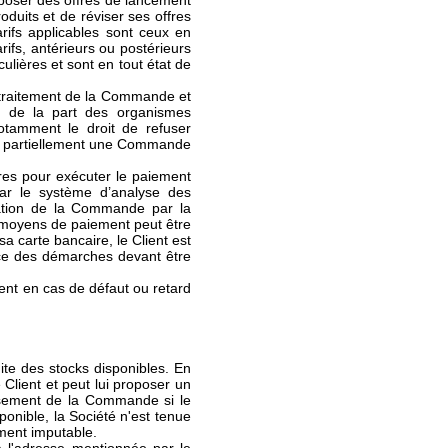
roposer des offres de lancement
oduits et de réviser ses offres
arifs applicables sont ceux en
ifs, antérieurs ou postérieurs
lières et sont en tout état de
t traitement de la Commande et
re de la part des organismes
otamment le droit de refuser
ou partiellement une Commande
res pour exécuter le paiement
ar le système d’analyse des
ation de la Commande par la
des moyens de paiement peut être
sa carte bancaire, le Client est
udice des démarches devant être
uent en cas de défaut ou retard
imite des stocks disponibles. En
Client et peut lui proposer un
ursement de la Commande si le
onible, la Société n'est tenue
ement imputable.