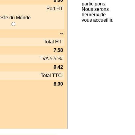
8,00
participons.
Port HT
Nous serons
heureux de
ste du Monde
vous accueillir.
--
Total HT
7,58
TVA 5.5 %
0,42
Total TTC
8,00