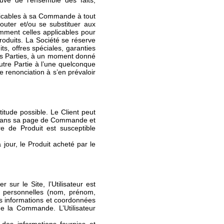
euve de l'ensemble des faits,
licables à sa Commande à tout
jouter et/ou se substituer aux
amment celles applicables pour
roduits. La Société se réserve
its, offres spéciales, garanties
des Parties, à un moment donné
utre Partie à l’une quelconque
 renonciation à s’en prévaloir
itude possible. Le Client peut
atif dans sa page de Commande et
re de Produit est susceptible
jour, le Produit acheté par le
sur le Site, l’Utilisateur est
 personnelles (nom, prénom,
es informations et coordonnées
de la Commande. L’Utilisateur