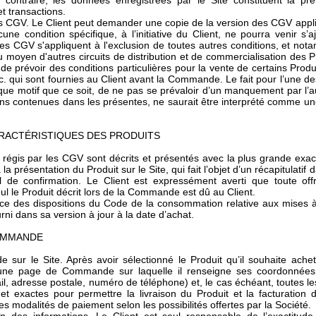
 contraire, les données enregistrées par le Site constituent la pr
t transactions.
s CGV. Le Client peut demander une copie de la version des CGV app
ne condition spécifique, à l’initiative du Client, ne pourra venir s’a
es CGV s'appliquent à l'exclusion de toutes autres conditions, et not
u moyen d'autres circuits de distribution et de commercialisation des P
é de prévoir des conditions particulières pour la vente de certains Produ
tc. qui sont fournies au Client avant la Commande. Le fait pour l’une 
que motif que ce soit, de ne pas se prévaloir d’un manquement par l’a
ons contenues dans les présentes, ne saurait être interprété comme une
 CARACTÉRISTIQUES DES PRODUITS
 régis par les CGV sont décrits et présentés avec la plus grande exact
 la présentation du Produit sur le Site, qui fait l’objet d’un récapitul
l de confirmation. Le Client est expressément averti que toute off
ul le Produit décrit lors de la Commande est dû au Client.
ce des dispositions du Code de la consommation relative aux mises à 
urni dans sa version à jour à la date d’achat.
 COMMANDE
sur le Site. Après avoir sélectionné le Produit qu’il souhaite acheter 
 une page de Commande sur laquelle il renseigne ses coordonnées
l, adresse postale, numéro de téléphone) et, le cas échéant, toutes l
et exactes pour permettre la livraison du Produit et la facturation 
es modalités de paiement selon les possibilités offertes par la Société.