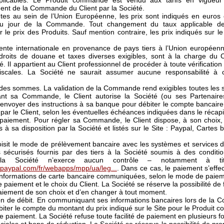
pplicables. Le Produit commandé est vendu aux tarifs en vigueur 
ment de la Commande du Client par la Société.
tes au sein de l’Union Européenne, les prix sont indiqués en euros
 au jour de la Commande. Tout changement du taux applicable d
r le prix des Produits. Sauf mention contraire, les prix indiqués sur le
nte internationale en provenance de pays tiers à l’Union européenne,
droits de douane et taxes diverses exigibles, sont à la charge du C
é. Il appartient au Client professionnel de procéder à toute vérificatio
 fiscales. La Société ne saurait assumer aucune responsabilité à c
.
té des sommes. La validation de la Commande rend exigibles toutes les 
dant sa Commande, le Client autorise la Société (ou ses Partenaire
envoyer des instructions à sa banque pour débiter le compte bancaire
par le Client, selon les éventuelles échéances indiquées dans le récap
paiement. Pour régler sa Commande, le Client dispose, à son choix
 à sa disposition par la Société et listés sur le Site : Paypal, Cartes
oisit le mode de prélèvement bancaire avec les systèmes et services 
 sécurisés fournis par des tiers à la Société soumis à des conditio
s la Société n’exerce aucun contrôle – notamment à tit
.paypal.com/fr/webapps/mpp/ua/leg...
. Dans ce cas, le paiement s’eff
 informations de carte bancaire communiquées, selon le mode de paiem
 paiement et le choix du Client. La Société se réserve la possibilité de
aiement de son choix et d’en changer à tout moment.
ion de débit. En communiquant ses informations bancaires lors de la C
biter le compte du montant du prix indiqué sur le Site pour le Produit c
 de paiement. La Société refuse toute facilité de paiement en plusieurs