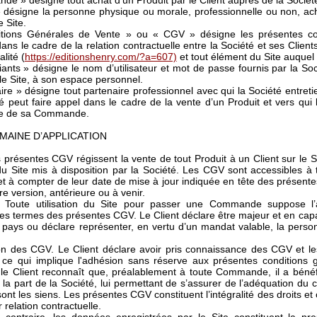
e » désigne tout achat d’un Produit par le Client auprès de la Société 
» désigne la personne physique ou morale, professionnelle ou non, ac
e Site.
tions Générales de Vente » ou « CGV » désigne les présentes con
ans le cadre de la relation contractuelle entre la Société et ses Client
lité (
https://editionshenry.com/?a=607)
et tout élément du Site auquel
iants » désigne le nom d’utilisateur et mot de passe fournis par la Soci
 le Site, à son espace personnel.
ire » désigne tout partenaire professionnel avec qui la Société entretie
té peut faire appel dans le cadre de la vente d’un Produit et vers qui 
re de sa Commande.
DOMAINE D’APPLICATION
 présentes CGV régissent la vente de tout Produit à un Client sur le Sit
n du Site mis à disposition par la Société. Les CGV sont accessibles à 
et à compter de leur date de mise à jour indiquée en tête des présentes
re version, antérieure ou à venir.
. Toute utilisation du Site pour passer une Commande suppose l’
es termes des présentes CGV. Le Client déclare être majeur et en capa
n pays ou déclare représenter, en vertu d’un mandat valable, la personn
on des CGV. Le Client déclare avoir pris connaissance des CGV et le
e qui implique l'adhésion sans réserve aux présentes conditions g
 le Client reconnaît que, préalablement à toute Commande, il a bénéfi
e la part de la Société, lui permettant de s’assurer de l’adéquation
ont les siens. Les présentes CGV constituent l’intégralité des droits et
 relation contractuelle.