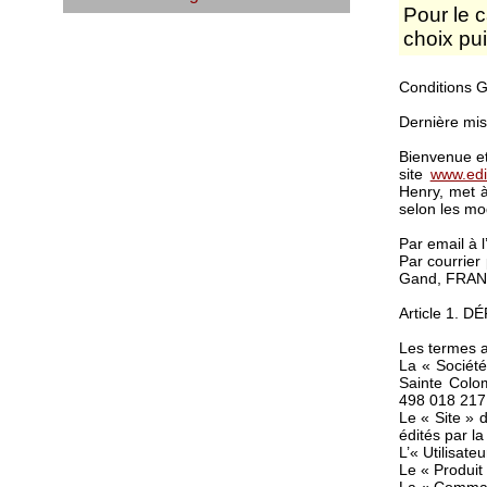
Pour le c
choix pu
Conditions 
Dernière mis
Bienvenue et
site
www.edi
Henry, met à
selon les mod
Par email à 
Par courrier
Gand, FRA
Article 1. D
Les termes a
La « Société
Sainte Colo
498 018 217
Le « Site » d
édités par l
L’« Utilisate
Le « Produit