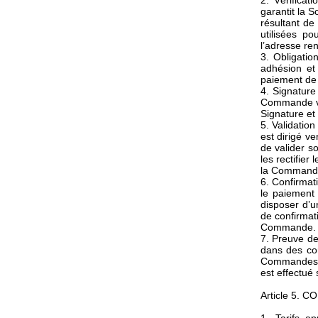
2. Vérificat
garantit la 
résultant de
utilisées po
l’adresse re
3. Obligati
adhésion et
paiement de
4. Signature
Commande vau
Signature et
5. Validatio
est dirigé v
de valider s
les rectifie
la Commande
6. Confirmat
le paiement 
disposer d’un
de confirmat
Commande.
7. Preuve de
dans des co
Commandes e
est effectué 
Article 5. 