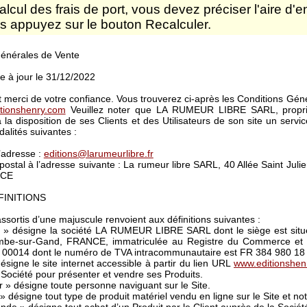
alcul des frais de port, vous devez préciser l'aire d'e
is appuyez sur le bouton Recalculer.
Générales de Vente
e à jour le 31/12/2022
 merci de votre confiance. Vous trouverez ci-après les Conditions Gén
tionshenry.com
Veuillez noter que LA RUMEUR LIBRE SARL, proprié
 la disposition de ses Clients et des Utilisateurs de son site un servic
alités suivantes :
l’adresse :
editions@larumeurlibre.fr
 postal à l’adresse suivante : La rumeur libre SARL, 40 Allée Saint Jul
NCE
ÉFINITIONS
ssortis d’une majuscule renvoient aux définitions suivantes :
 » désigne la société LA RUMEUR LIBRE SARL dont le siège est situé
mbe-sur-Gand, FRANCE, immatriculée au Registre du Commerce et 
 00014 dont le numéro de TVA intracommunautaire est FR 384 980 18
ésigne le site internet accessible à partir du lien URL
www.editionshen
a Société pour présenter et vendre ses Produits.
ur » désigne toute personne naviguant sur le Site.
 » désigne tout type de produit matériel vendu en ligne sur le Site et n