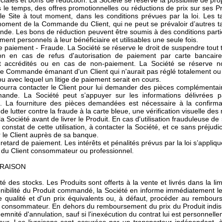
éciales et bons de réduction. La Société se réserve la possibilité de p
s le temps, des offres promotionnelles ou réductions de prix sur ses Pr
r le Site à tout moment, dans les conditions prévues par la loi. Les t
oment de la Commande du Client, qui ne peut se prévaloir d’autres tar
e. Les bons de réduction peuvent être soumis à des conditions particu
ment personnels à leur bénéficiaire et utilisables une seule fois.
de paiement - Fraude. La Société se réserve le droit de suspendre tou
ison en cas de refus d'autorisation de paiement par carte bancai
ent accrédités ou en cas de non-paiement. La Société se réserve n
ne Commande émanant d'un Client qui n'aurait pas réglé totalement 
u avec lequel un litige de paiement serait en cours.
ourra contacter le Client pour lui demander des pièces complémentai
nde. La Société peut s’appuyer sur les informations délivrées p
La fourniture des pièces demandées est nécessaire à la confirm
 de lutter contre la fraude à la carte bleue, une vérification visuelle 
la Société avant de livrer le Produit. En cas d'utilisation frauduleuse de 
le constat de cette utilisation, à contacter la Société, et ce sans préj
r le Client auprès de sa banque.
retard de paiement. Les intérêts et pénalités prévus par la loi s’appliq
du Client consommateur ou professionnel.
IVRAISON
ité des stocks. Les Produits sont offerts à la vente et livrés dans la l
onibilité du Produit commandé, la Société en informe immédiatement le 
e qualité et d'un prix équivalents ou, à défaut, procéder au rembo
n consommateur. En dehors du remboursement du prix du Produit indisp
emnité d'annulation, sauf si l'inexécution du contrat lui est personnell