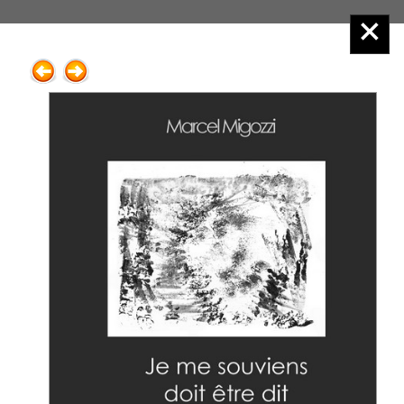
Éditions Henry
Menu principal :
2.Poésie