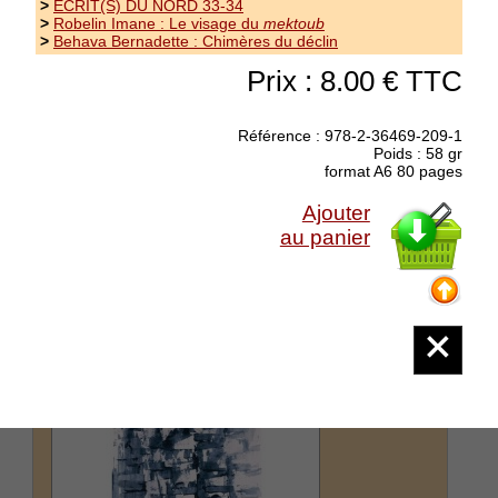
>
ÉCRIT(S) DU NORD 33-34
>
Robelin Imane : Le visage du
mektoub
Lambersy Werner : Le jour du chien qui
>
Behava Bernadette : Chimères du déclin
boite
Prix : 8.00 € TTC
collection La main aux poètes - Attention, livre
actuellement en attente de réimpression !
Référence : 978-2-36469-209-1
Seigneur puisque tu n'existes pas je me confie
Poids : 58 gr
à toi voir la lecture de Murielle Compère-
format A6 80 pages
Demarcy sur le site de La Cause Littéraire :...
(suite)
Ajouter
au panier
Prix : 8.00 €