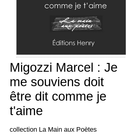
Migozzi Marcel : Je
me souviens doit
être dit comme je
Migozzi Marcel : Je me souviens doit
être dit comme je t'aime
t'aime
collection La Main aux Poètes - Aimer s'en
souvenir Se souvenir d'aimer pour être D'avoir
été aimé de s'être Courbé pour mieux aimer
collection La Main aux Poètes
Aimer se souvenir union Libre
(suite)