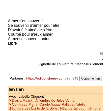
Prix : 8.00 €
Aimer s'en souvenir
Se souvenir d'aimer pour être
D'avoir été aimé de s'être
Courbé pour mieux aimer
Aimer se souvenir union
Libre
*
vignette de couverture : Isabelle Clement
Partager :
https://editionshenry.com/?a=543
Copier le lien
En lien
Avec Isabelle Clement
>
Diarra Malick : À l'ombre de Jules Verne
>
Quintreau Maria, Carole Augay-Rallet et l'atelier
d'écriture Les Écrits de la Belle : Néandertal pour mémoire