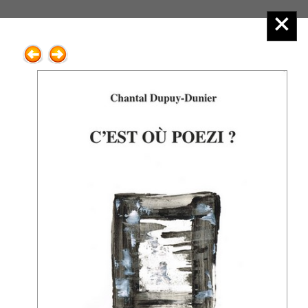
Éditions Henry
Menu principal :
2.Poésie