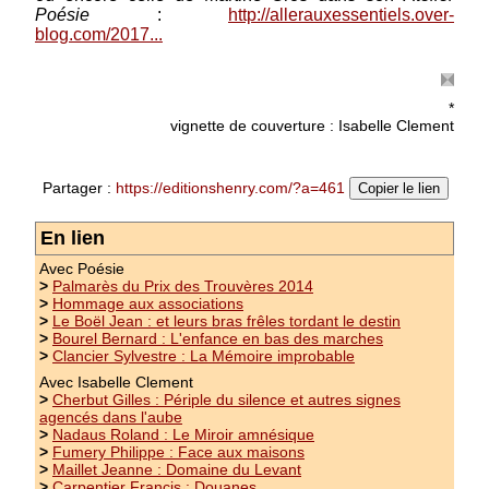
Poésie
:
http://allerauxessentiels.over-
blog.com/2017...
ANTHOLOGIE Sidérer le silence
dirigée par Laurent Grison - Cinquante poètes
d'ici et d'ailleurs Sidérer le silence rassemble
*
les textes de cinquante auteurs contemporains,
vignette de couverture : Isabelle Clement
d'ici et d'ailleurs. Ils sont en français et en
langues étrangères (espagnol, italien,
allemand,...)
(suite)
Partager :
https://editionshenry.com/?a=461
Copier le lien
Prix : 14.00 €
En lien
Avec Poésie
>
Palmarès du Prix des Trouvères 2014
>
Hommage aux associations
>
Le Boël Jean : et leurs bras frêles tordant le destin
>
Bourel Bernard : L'enfance en bas des marches
>
Clancier Sylvestre : La Mémoire improbable
Avec Isabelle Clement
>
Cherbut Gilles : Périple du silence et autres signes
agencés dans l'aube
>
Nadaus Roland : Le Miroir amnésique
>
Fumery Philippe : Face aux maisons
>
Maillet Jeanne : Domaine du Levant
>
Carpentier Francis : Douanes