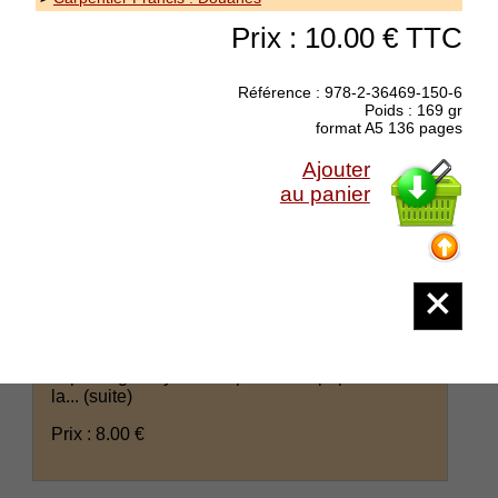
Prix : 10.00 € TTC
Référence : 978-2-36469-150-6
Poids : 169 gr
format A5 136 pages
Ajouter
au panier
Epuisé
Daviles-Estinès Colette : Matrie
collection La Main aux Poètes - Il était une fois
au Vietnam Colette Daviles-Estinès a été
invitée du numéro 46 de la revue en ligne
Possibles avec un poème tiré de Matrie :
http://longueroye.free.fr/pos46cde.php voir aussi
la...
(suite)
Prix : 8.00 €