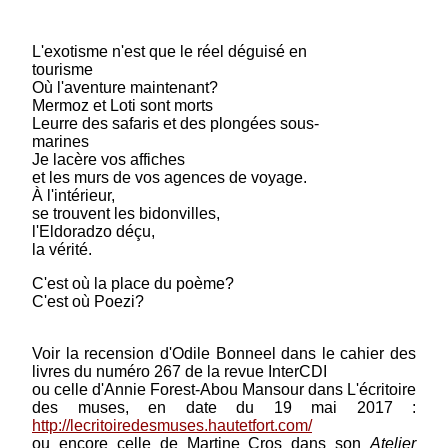
Prix : 8.00 €
L'exotisme n'est que le réel déguisé en
tourisme
Où l'aventure maintenant?
Mermoz et Loti sont morts
Leurre des safaris et des plongées sous-
marines
Je lacère vos affiches
et les murs de vos agences de voyage.
À l'intérieur,
se trouvent les bidonvilles,
l'Eldoradzo déçu,
la vérité.
C'est où la place du poème?
C'est où Poezi?
Voir la recension d'Odile Bonneel dans le cahier des
livres du numéro 267 de la revue InterCDI
ou celle d'Annie Forest-Abou Mansour dans L'écritoire
des muses, en date du 19 mai 2017 :
http://lecritoiredesmuses.hautetfort.com/
ou encore celle de Martine Cros dans son
Atelier