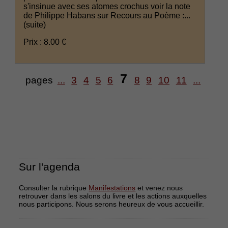
s'insinue avec ses atomes crochus voir la note
de Philippe Habans sur Recours au Poème :...
(suite)
Prix : 8.00 €
7
pages
...
3
4
5
6
8
9
10
11
...
Sur l'agenda
Consulter la rubrique
Manifestations
et venez nous
retrouver dans les salons du livre et les actions auxquelles
nous participons. Nous serons heureux de vous accueillir.