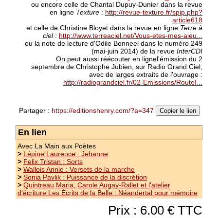
ou encore celle de Chantal Dupuy-Dunier dans la revue
en ligne
Texture
:
http://revue-texture.fr/spip.php?
ÉCRIT(S) DU NORD 27-28
article618
et celle de Christine Bloyet dans la revue en ligne
Terre à
ciel
:
http://www.terreaciel.net/Vous-etes-mes-aieu...
collectif sous la direction de Jean Le Boël -
ou la note de lecture d'Odile Bonneel dans le numéro 249
vignette de couverture : Isabelle Clement Au
(mai-juin 2014) de la revue
InterCDI
lecteur par Jean Le Boël Poèmes : Jean-Marie
On peut aussi réécouter en lignel'émission du 2
Alfroy Marilyne Bertoncini Yve Bressande
septembre de Christophe Jubien, sur Radio Grand Ciel,
France Burghelle-Rey Muriel Carrupt Evelyne...
avec de larges extraits de l'ouvrage :
(suite)
http://radiograndciel.fr/02-Emissions/RouteI...
Prix : 12.00 €
Partager :
https://editionshenry.com/?a=347
Copier le lien
En lien
Avec La Main aux Poètes
>
Lépine Laurence : Jehanne
>
Felix Tristan : Sorts
>
Wallois Annie : Versets de la marche
>
Sonia Pavlik : Puissance de la discrétion
>
Quintreau Maria, Carole Augay-Rallet et l'atelier
d'écriture Les Écrits de la Belle : Néandertal pour mémoire
Prix : 6.00 € TTC