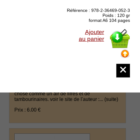
Référence : 978-2-36469-052-3
Poids : 120 gr
format A6 104 pages
Ajouter
au panier
Dupuy-Dunier Chantal : Il faut laisser la
porte ouverte
La Main aux Poètes - Feuilleton poétique Moi,
fille du fada, ceci est ma gloire. en Provence,
fada rime avec la singularité du mistral, quelque
chose comme un air de fifres et de
tambourinaires. voir le site de l'auteur :...
(suite)
Prix : 6.00 €