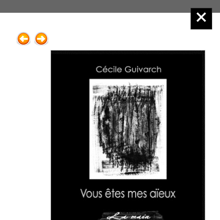
Éditions Henry
Menu principal :
2.Poésie