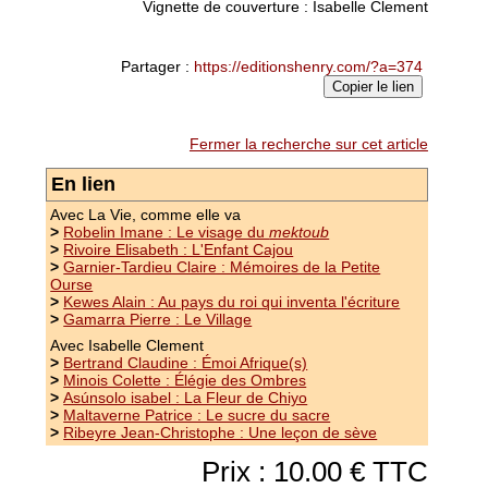
Vignette de couverture : Isabelle Clement
Partager :
https://editionshenry.com/?a=374
Copier le lien
Fermer la recherche sur cet article
En lien
Avec La Vie, comme elle va
>
Robelin Imane : Le visage du
mektoub
>
Rivoire Elisabeth : L'Enfant Cajou
>
Garnier-Tardieu Claire : Mémoires de la Petite
Ourse
>
Kewes Alain : Au pays du roi qui inventa l'écriture
>
Gamarra Pierre : Le Village
Avec Isabelle Clement
>
Bertrand Claudine : Émoi Afrique(s)
>
Minois Colette : Élégie des Ombres
>
Asúnsolo isabel : La Fleur de Chiyo
>
Maltaverne Patrice : Le sucre du sacre
>
Ribeyre Jean-Christophe : Une leçon de sève
Prix : 10.00 € TTC